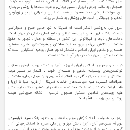
سال ۱۳۵۸ که به تعبیر معمار کبیر انقلاب اسلامی، «انقلاب دوم» نام گرفت،
همچنان به مانند چراغی فروزان مسیر بیداری و عزت ملت‌ها را روشن می‌سازد.
این حوادث تاریخی نماد بصیرت و شجاعت ایران و ایرانی در برابر زورگویی،
تحقیر و چپاولگری قدرت‌های پوشالی‌ به شمار می‌روند.
امروز نیز، به‌روشنی آشکار است که آمریکا نه تنها حامی صلح و دموکراسی
نیست، بلکه مظهر واقعی تروریسم دولتی و منبع اصلی ناامنی در جهان است.
دخالت‌های نابجا و غیرقانونی این کشور در منطقه و جهان، تجاوز به حقوق
ملت‌ها، و تلاش بی‌ثمر برای محدود ساختن پیشرفت‌های علمی، صنعتی،
هسته‌ای و دفاعی ایران اسلامی، نشانگر تداوم همان روحیه استکباری است که
ملت ما بیش از چهار دهه در برابر آن ایستاده است.
در مقابل، جمهوری اسلامی ایران امروز با تکیه بر دانش بومی، ایمان راسخ، و
توانمندی‌های پیشرفته دفاعی و هسته‌ای خود، با اقتدار در مسیر عزت،
استقلال و تحقق « بیانیه گام دوم انقلاب» گام برمی‌دارد. موج بیداری ملت‌ها و
اعتراضات گسترده علیه سیاست‌های ظالمانه آمریکا _ از غرب آسیا تا اروپا و
قلب ایالات متحده و تظاهرات ضد نظام سلطه در ایالت‌های مختلف این کشور
علیه چهره‌های نمادین استکبار همچون ترامپ _ نشانه فروپاشی هیمنه
پوشالی این رژیم سلطه‌گر است.
اینجانب همراه با آحاد کارکنان مومن، انقلابی و متعهد بانک سپه، فرارسیدن
یوم‌الله سیزدهم آبان، “روز دانش‌آموز و روز ملی مبارزه با استکبار‌جهانی “، را
گرامی می‌دارم و از خداوند متعال طلب می‌کنم ملت شریف ایران اسلامی،