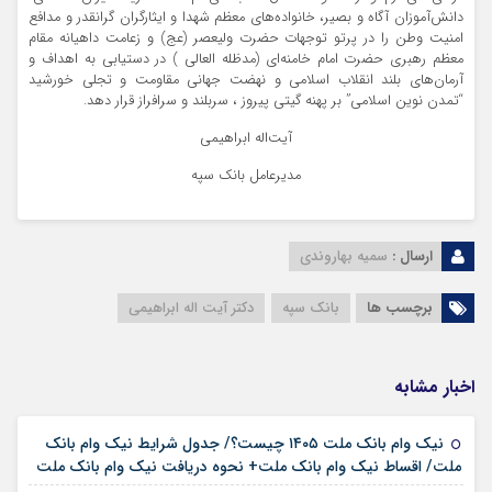
دانش‌آموزان آگاه و بصیر، خانواده‌های معظم شهدا و ایثارگران گرانقدر و مدافع
امنیت وطن را در پرتو توجهات حضرت ولیعصر (عج) و زعامت داهیانه مقام
معظم رهبری حضرت امام خامنه‌ای (مدظله العالی ) در دستیابی به اهداف و
آرمان‌های بلند انقلاب اسلامی و نهضت جهانی مقاومت و تجلی خورشید
“تمدن نوین اسلامی” بر پهنه گیتی پیروز ، سربلند و سرافراز قرار دهد.
آیت‌اله ابراهیمی
مدیرعامل بانک سپه
ارسال :
سمیه بهاروندی
برچسب ها
بانک سپه
دکتر آیت اله ابراهیمی
اخبار مشابه
نیک وام بانک ملت ۱۴۰۵ چیست؟/ جدول شرایط نیک وام بانک
۱۷ مرداد ۱۴۰۵
ملت/ اقساط نیک وام بانک ملت+ نحوه دریافت نیک وام بانک ملت