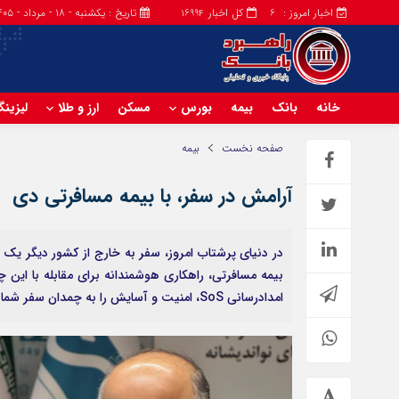
اخبار امروز :
کل اخبار
تاریخ : یکشنبه - ۱۸ - مرداد - ۱۴۰۵
16994
6
خانه
بانک
بیمه
بورس
مسکن
ارز و طلا
لیزین
صفحه نخست
بیمه
آرامش در سفر، با بیمه مسافرتی دی
در دنیای پرشتاب امروز، سفر به خارج از کشور دیگر یک ر
بیمه مسافرتی، راهکاری هوشمندانه برای مقابله با این
امدادرسانی SoS، امنیت و آسایش را به چمدان سفر شما اضافه می‌کند.