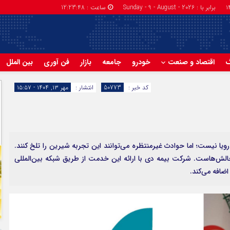
برابر با : Sunday - 9 - August - 2026
ساعت :
12:23:49
گ
اقتصاد و صنعت
خودرو
جامعه
بازار
فن آوری
بین الملل
کد خبر :
50773
انتشار :
مهر ۱۳, ۱۴۰۴ - ۱۵:۵۷
ویا نیست؛ اما حوادث غیرمنتظره می‌توانند این تجربه شیرین را تلخ کنند.
 چالش‌هاست. شرکت بیمه دی با ارائه این خدمت از طریق شبکه بین‌المللی