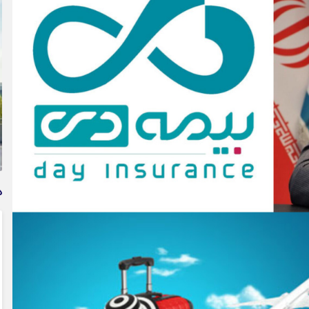
وام فوری بی دردسر بدون ضامن قرض الحسنه | شرایط
دریافت تسهیلات سریع و کم‌بهره | جزئیات ثبت درخواست
وام آسان
د