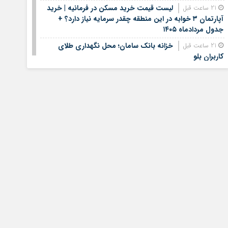
لیست قیمت خرید مسکن در فرمانیه | خرید
21 ساعت قبل
آپارتمان ۳ خوابه در این منطقه چقدر سرمایه نیاز دارد؟ +
جدول مردادماه ۱۴۰۵
خزانه بانک سامان؛ محل نگهداری طلای
21 ساعت قبل
کاربران بلو
آغاز ثبت‌نام آزمون ارشد علوم پزشکی / نحوه
21 ساعت قبل
نام‌نویسی در آزمون علوم پزشکی اعلام شد
زمان فروش بلیت زائران دهه پایانی صفر
21 ساعت قبل
مشخص شد
مدیرعامل بانک سپه فرارسیدن روز خبرنگار را
23 ساعت قبل
به اصحاب رسانه و خبر تبریک گفت
بیمه معلم سیناد ۱۴۰۵ | ورود به سامانه سیناد بیمه
1 روز قبل
معلم و پیگیری خسارت درمان تکمیلی | لینک مستقیم و
راهنمای ثبت هزینه‌های درمان
بیمه سلامت روستایی چیست؟ | شرایط بیمه
1 روز قبل
سلامت روستایی ۱۴۰۵، خدمات درمانی، نحوه ثبت نام و
پوشش بیمه روستاییان