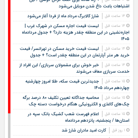
اشتباهات باعث داغ شدن موبایل می‌شود
شارژ کالابرگ مرداد ماه از فردا آغاز می‌شود
14 ساعت قبل
لیست قیمت اجاره مسکن در شهرک غرب |
14 ساعت قبل
اجاره‌نشینی در این منطقه چقدر هزینه دارد؟ + جدول مردادماه
۱۴۰۵
لیست قیمت خرید مسکن در تهرانسر/ قیمت
14 ساعت قبل
خرید هر متر آپارتمان در این منطقه چقدر است؟ + جدول
خبر خوش برای مشمولان سربازی/ این افراد از
14 ساعت قبل
خدمت سربازی معاف می‌شوند
جدیدترین قیمت سکه، طلا امروز چهارشنبه
15 ساعت قبل
چهاردهم مرداد ۱۴۰۵
محاسبه جداگانه تعیین تکلیف ۸۰ درصد برگه
15 ساعت قبل
چک‌های کاغذی و الکترونیکی هنگام درخواست دسته چک
اعلام فهرست شعب کشیک بانک سپه در
15 ساعت قبل
استان‌ها / پنجشنبه، پانزدهم مردادماه
کارت امید مادران شارژ شد
1 روز قبل