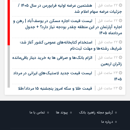
هشتمین عرضه اولیه فرابورس در سال ۱۴۰۵ /
22 ساعت قبل
جزئیات عرضه سهام اعلام شد
لیست قیمت اجاره مسکن در یوسف‌آباد | رهن و
22 ساعت قبل
اجاره آپارتمان در این منطقه چقدر بودجه نیاز دارد؟ + جدول
مردادماه ۱۴۰۵
استخدام کتابخانه‌های عمومی کشور آغاز شد؛
22 ساعت قبل
شرایط، رشته‌ها و مهلت ثبت‌نام
الزام بانک‌ها و صرافی ها به خرید دینار باقی‌مانده
22 ساعت قبل
زائران اربعین
لیست قیمت جدید لاستیک‌های ایرانی در مرداد
23 ساعت قبل
۱۴۰۵
قیمت طلا و سکه امروز پنجشنبه ۱۵ مرداد/طلا
23 ساعت قبل
چقدر جهش کرد؟/ جدول قیمت ها
جریمه سنگین استخدام مشمولان غایب: چه
23 ساعت قبل
خطراتی در انتظار شماست؟
آرشیو مجله راهبرد بانک
پیوند ها
تماس با ما
پرداخت بدون کارت با «پی‌پاد»؛ تجربه‌ای سریع، امن و
1 روز قبل
درباره ما
هوشمند در خریدهای حضوری