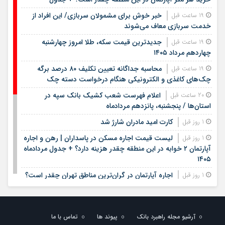
خبر خوش برای مشمولان سربازی/ این افراد از
19 ساعت قبل
خدمت سربازی معاف می‌شوند
جدیدترین قیمت سکه، طلا امروز چهارشنبه
19 ساعت قبل
چهاردهم مرداد ۱۴۰۵
محاسبه جداگانه تعیین تکلیف ۸۰ درصد برگه
19 ساعت قبل
چک‌های کاغذی و الکترونیکی هنگام درخواست دسته چک
اعلام فهرست شعب کشیک بانک سپه در
20 ساعت قبل
استان‌ها / پنجشنبه، پانزدهم مردادماه
کارت امید مادران شارژ شد
1 روز قبل
لیست قیمت اجاره مسکن در پاسداران | رهن و اجاره
1 روز قبل
آپارتمان ۲ خوابه در این منطقه چقدر هزینه دارد؟ + جدول مردادماه
۱۴۰۵
اجاره آپارتمان در گران‌ترین مناطق تهران چقدر است؟
1 روز قبل
+ جدول
لیست قیمت خرید مسکن در ستارخان | خرید
1 روز قبل
آپارتمان ۱۰۰ متری در این منطقه چقدر سرمایه نیاز دارد؟ + جدول
آرشیو مجله راهبرد بانک
پیوند ها
تماس با ما
مردادماه ۱۴۰۵