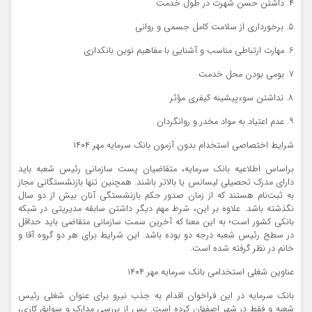
۴. داشتن حسن شهرت در طول خدمت
۵. برخورداری از سلامت کامل جسمی و روانی
۶. مهارت ارتباطی مناسب و آشنایی با مفاهیم نوین بانکداری
۷. بومی بودن محل خدمت
۸. نداشتن سوءپیشینه کیفری مؤثر
۹. عدم اعتیاد به مواد مخدر و روانگردان
شرایط اختصاصی استخدام بدون آزمون بانک سرمایه مهر ۱۴۰۴
براساس اطلاعیه بانک سرمایه، متقاضیان پست سازمانی رئیس شعبه باید
دارای مدرک تحصیلی لیسانس یا بالاتر باشند. همچنین تنها بازنشستگانی مجاز
به ثبت‌نام هستند که از زمان صدور حکم بازنشستگی آنان بیش از دو سال
نگذشته باشد. علاوه بر این، شرط مهم دیگر داشتن سابقه مدیریتی در شبکه
بانکی کشور است؛ به این معنا که آخرین سمت سازمانی متقاضی باید حداقل
در سطح رئیس شعبه درجه دو بوده باشد. این شرایط برای هر دو گروه آقا و
خانم در نظر گرفته شده است.
عناوین شغلی استخدامی بانک سرمایه مهر ۱۴۰۴
بانک سرمایه در این فراخوان اقدام به جذب نیرو برای عنوان شغلی رئیس
شعبه و فقط در شهر اصفهان کرده است. پس از بررسی مدارک و سوابق کاری،