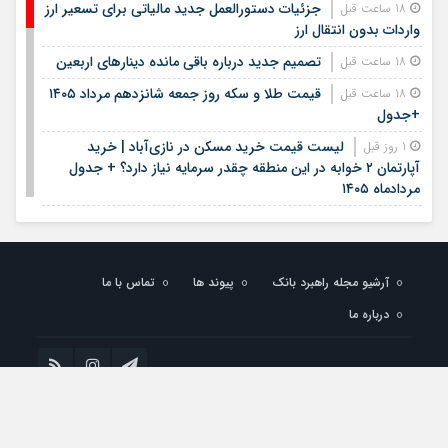
جزئیات دستورالعمل جدید مالیاتی برای تسعیر ارز
18 ساعت قبل
واردات بدون انتقال ارز
تصمیم جدید درباره باقی مانده دینارهای اربعین
18 ساعت قبل
قیمت طلا و سکه روز جمعه شانزدهم مرداد ۱۴۰۵
18 ساعت قبل
+جدول
لیست قیمت خرید مسکن در نازی‌آباد | خرید
1 روز قبل
آپارتمان ۲ خوابه در این منطقه چقدر سرمایه نیاز دارد؟ + جدول
مردادماه ۱۴۰۵
هشتمین عرضه اولیه فرابورس در سال ۱۴۰۵ / جزئیات
1 روز قبل
عرضه سهام اعلام شد
لیست قیمت اجاره مسکن در یوسف‌آباد | رهن و
1 روز قبل
آرشیو مجله راهبرد بانک
پیوند ها
تماس با ما
اجاره آپارتمان در این منطقه چقدر بودجه نیاز دارد؟ + جدول
مردادماه ۱۴۰۵
درباره ما
استخدام کتابخانه‌های عمومی کشور آغاز شد؛ شرایط،
1 روز قبل
رشته‌ها و مهلت ثبت‌نام
الزام بانک‌ها و صرافی ها به خرید دینار باقی‌مانده
1 روز قبل
تمام حقوق مادی و معنوی این سایت متعلق به راهبرد بانک می باشد و استفاده از
زائران اربعین
مطالب با ذکر منبع بلامانع است. پشتیبانی سایت:
خدمت وب