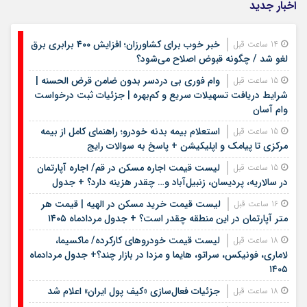
اخبار جدید
خبر خوب برای کشاورزان؛ افزایش ۴۰۰ برابری برق
14 ساعت قبل
لغو شد / چگونه قبوض اصلاح می‌شود؟
وام فوری بی دردسر بدون ضامن قرض الحسنه |
15 ساعت قبل
شرایط دریافت تسهیلات سریع و کم‌بهره | جزئیات ثبت درخواست
وام آسان
استعلام بیمه بدنه خودرو؛ راهنمای کامل از بیمه
15 ساعت قبل
مرکزی تا پیامک و اپلیکیشن + پاسخ به سوالات رایج
لیست قیمت اجاره مسکن در قم/ اجاره آپارتمان
15 ساعت قبل
در سالاریه، پردیسان، زنبیل‌آباد و… چقدر هزینه دارد؟ + جدول
لیست قیمت خرید مسکن در الهیه | قیمت هر
16 ساعت قبل
متر آپارتمان در این منطقه چقدر است؟ + جدول مردادماه ۱۴۰۵
لیست قیمت خودروهای کارکرده/ ماکسیما،
18 ساعت قبل
لاماری، فونیکس، سراتو، هایما و مزدا در بازار چند؟+ جدول مردادماه
۱۴۰۵
جزئیات فعال‌سازی «کیف پول ایران» اعلام شد
18 ساعت قبل