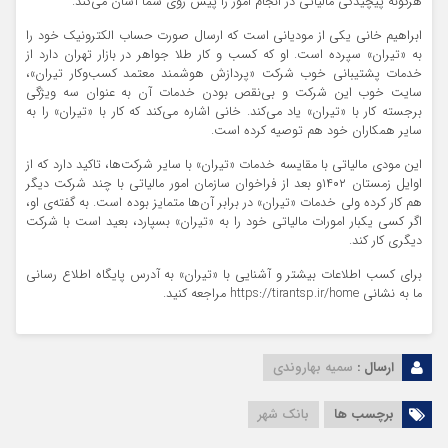
هرگونه پیچیدگی مالیاتی در انجام امور را پیش روی شما آسان می‌کند.
ابراهیم خانی یکی از مودیانی است که ارسال صورت حساب الکترونیک خود را
به «تیران» سپرده است. او که کسب و کار طلا جواهر در بازار تهران دارد از
خدمات پشتیبانی خوب شرکت «پردازش هوشمند معتمد کسب‌وکار تیران»،
سایت خوب این شرکت و بی‌نقص بودن خدمات آن به عنوان سه ویژگی
برجسته کار با «تیران» یاد می‌کند. خانی اشاره می‌کند که کار با «تیران» را به
سایر همکاران خود هم توصیه کرده است.
این مودی مالیاتی با مقایسه خدمات «تیران» با سایر شرکت‌ها، تاکید دارد که از
اوایل زمستان ۱۴۰۲و بعد از فراخوان سازمان امور مالیاتی با چند شرکت دیگر
هم کار کرده ولی خدمات «تیران» در برابر آن‌ها متمایز بوده است. به گفته‌ی او،
اگر کسی یکبار امورات مالیاتی خود را به «تیران» بسپارد، بعید است با شرکت
دیگری کار کند.
برای کسب اطلاعات بیشتر و آشنایی با «تیران» به آدرس پایگاه اطلاع رسانی
ما به نشانی https://tirantsp.ir/home مراجعه کنید.
ارسال :
سمیه بهاروندی
برچسب ها
بانک شهر