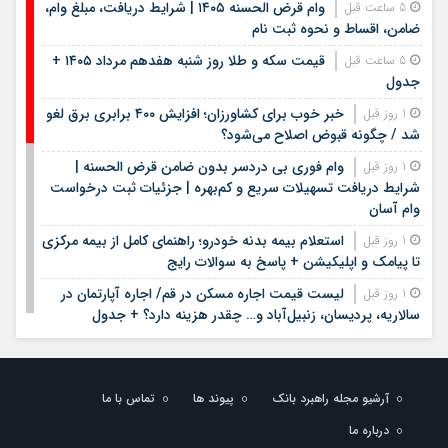
وام قرض الحسنه ۱۴۰۵ | شرایط دریافت، مبلغ وام،
5 ساعت قبل
ضامن، اقساط و نحوه ثبت نام
قیمت سکه و طلا روز شنبه هفدهم مرداد ۱۴۰۵ +
5 ساعت قبل
جدول
خبر خوب برای کشاورزان؛ افزایش ۴۰۰ برابری برق لغو
1 روز قبل
شد / چگونه قبوض اصلاح می‌شود؟
وام فوری بی دردسر بدون ضامن قرض الحسنه |
1 روز قبل
شرایط دریافت تسهیلات سریع و کم‌بهره | جزئیات ثبت درخواست
وام آسان
استعلام بیمه بدنه خودرو؛ راهنمای کامل از بیمه مرکزی
1 روز قبل
تا پیامک و اپلیکیشن + پاسخ به سوالات رایج
لیست قیمت اجاره مسکن در قم/ اجاره آپارتمان در
1 روز قبل
سالاریه، پردیسان، زنبیل‌آباد و… چقدر هزینه دارد؟ + جدول
لیست قیمت خرید مسکن در الهیه | قیمت هر متر
1 روز قبل
آپارتمان در این منطقه چقدر است؟ + جدول مردادماه ۱۴۰۵
آرشیو مجله راهبرد بانک
پیوند ها
تماس با ما
لیست قیمت خودروهای کارکرده/ ماکسیما، لاماری،
1 روز قبل
فونیکس، سراتو، هایما و مزدا در بازار چند؟+ جدول مردادماه ۱۴۰۵
درباره ما