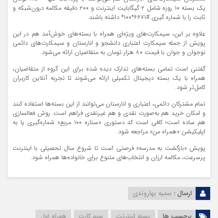
یک بسته ۱۰ روزه شامل ۲ گیگابایت اینترنت و ۲۰۰ دقیقه مکالمه درون‌شبکه و
ثابت را با شماره گیری #۶۶۷۱*۱۰۰* داشته باشند.
علاوه بر این، سیمکارت‌های ویژه‌ای همراه با بسته‌های خوش‌آمد هم در این
پویش از جمله سیمکارت اعتباری دانشجو و انارستان و سیمکارت‌های دائمی
نوجوان و جوان با قیمت ۸۰ هزار تومان به متقاضیان ارائه می‌شود.
گفتنی است تمامی بسته‌های تدارک دیده شده برای این گروه از متقاضیان،
همراه با یک بسته دیجیتال تکمیلی ارائه می‌شوند تا تجربه آنلاین کاربران
کامل‌تر شود.
تمام مشترکان دائمی، اعتباری و انارستان می‌توانند از این بسته‌ها استفاده کنند
و امکان خرید هم به‌صورت نقدی و هم غیرنقدی فراهم است. روش فعالسازی
هم ساده است؛ کافی است کد دستوری «ستاره ۱۰۰ مربع» شماره‌گیری یا به
اپلیکیشن «همراه من» مراجعه شود.
پویش «بازگشت به مدرسه» فرصتی است تا شروع سال تحصیلی با اینترنت
پرسرعت، مکالمه ارزان و انتخاب‌های متنوع برای خانواده‌ها همراه شود.
ارسال :
سمیه بهاروندی
برچسب ها
بسته اینترنت
سیم کارت
همراه اول