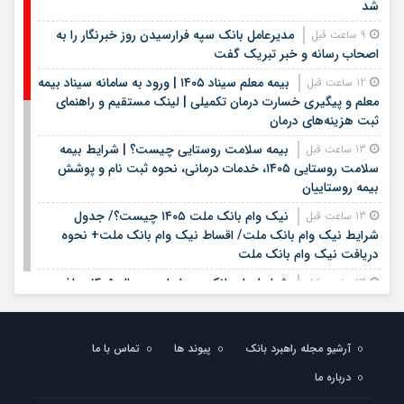
شد
مدیرعامل بانک سپه فرارسیدن روز خبرنگار را به
9 ساعت قبل
اصحاب رسانه و خبر تبریک گفت
بیمه معلم سیناد ۱۴۰۵ | ورود به سامانه سیناد بیمه
12 ساعت قبل
معلم و پیگیری خسارت درمان تکمیلی | لینک مستقیم و راهنمای
ثبت هزینه‌های درمان
بیمه سلامت روستایی چیست؟ | شرایط بیمه
13 ساعت قبل
سلامت روستایی ۱۴۰۵، خدمات درمانی، نحوه ثبت نام و پوشش
بیمه روستاییان
نیک وام بانک ملت ۱۴۰۵ چیست؟/ جدول
13 ساعت قبل
شرایط نیک وام بانک ملت/ اقساط نیک وام بانک ملت+ نحوه
دریافت نیک وام بانک ملت
شرایط وام بانک مهر ایران در سال ۱۴۰۵؛ مبلغ،
13 ساعت قبل
اقساط و نحوه دریافت تسهیلات
وام قرض الحسنه ۱۴۰۵ | شرایط دریافت، مبلغ
13 ساعت قبل
آرشیو مجله راهبرد بانک
وام، ضامن، اقساط و نحوه ثبت نام
پیوند ها
تماس با ما
درباره ما
قیمت سکه و طلا روز شنبه هفدهم مرداد ۱۴۰۵ +
13 ساعت قبل
جدول