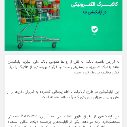
به گزارش راهبرد بانک، به نقل از روابط عمومی بانک ملی ایران، اپلیکیشن
«بله» با امکانات ویژه و پشتیبانی مستمر، فرآیند بهره‌مندی از کالابرگ را برای
اقشار مختلف ساده‌تر کرده است.
این اپلیکیشن در طرح کالابرگ، با اطلاع‌رسانی گسترده به کاربران، آن‌ها را از
زمان واریز و میزان موجودی کالابرگ مطلع ساخته است.
این اپلیکیشن از طریق بازوی اختصاصی به آدرس ble.ir/6369 خدماتی
منحصربه‌فرد ارائه می‌دهد. یکی از قابلیت‌های برجسته «بله»، امکان استعلام