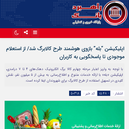
اینستاگرام
تلگرام
اپلیکیشن “بله” بازوی هوشمند طرح کالابرگ شد/ از استعلام
آپارات
موجودی تا پاسخگویی به کاربران
با توجه به واریز اعتبار مرحله چهارم کالا برگ الکترونیک دهک‌های ۴ تا ۷ درامدی،
اپلیکیشن «بله» با ارائه خدمات متنوع و اطلاع‌رسانی به بیش از ۵ میلیون نفر، نقش
کلیدی در تسهیل استفاده از طرح کالابرگ برای شهروندان ایفا کرده است.
انتشار :
- ۱۵:۴۸
کد خبر :
50318