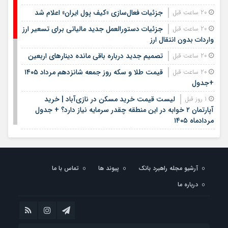
جزئیات فعال‌سازی «کیف پول ایران» اعلام شد
20 ساعت قبل
جزئیات دستورالعمل جدید مالیاتی برای تسعیر ارز
20 ساعت قبل
واردات بدون انتقال ارز
تصمیم جدید درباره باقی مانده دینارهای اربعین
20 ساعت قبل
قیمت طلا و سکه روز جمعه شانزدهم مرداد ۱۴۰۵
20 ساعت قبل
+جدول
لیست قیمت خرید مسکن در نازی‌آباد | خرید
1 روز قبل
آپارتمان ۲ خوابه در این منطقه چقدر سرمایه نیاز دارد؟ + جدول
مردادماه ۱۴۰۵
هشتمین عرضه اولیه فرابورس در سال ۱۴۰۵ / جزئیات
1 روز قبل
عرضه سهام اعلام شد
لیست قیمت اجاره مسکن در یوسف‌آباد | رهن و
1 روز قبل
آرشیو مجله راهبرد بانک
پیوند ها
تماس با ما
اجاره آپارتمان در این منطقه چقدر بودجه نیاز دارد؟ + جدول
مردادماه ۱۴۰۵
درباره ما
استخدام کتابخانه‌های عمومی کشور آغاز شد؛ شرایط،
1 روز قبل
رشته‌ها و مهلت ثبت‌نام