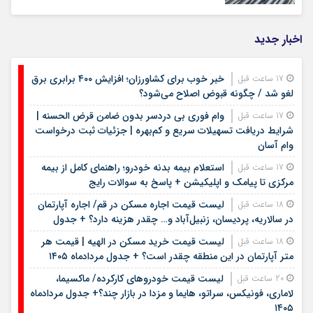
اخبار جدید
خبر خوب برای کشاورزان؛ افزایش ۴۰۰ برابری برق
17 ساعت قبل
لغو شد / چگونه قبوض اصلاح می‌شود؟
وام فوری بی دردسر بدون ضامن قرض الحسنه |
17 ساعت قبل
شرایط دریافت تسهیلات سریع و کم‌بهره | جزئیات ثبت درخواست
وام آسان
استعلام بیمه بدنه خودرو؛ راهنمای کامل از بیمه
17 ساعت قبل
مرکزی تا پیامک و اپلیکیشن + پاسخ به سوالات رایج
لیست قیمت اجاره مسکن در قم/ اجاره آپارتمان
18 ساعت قبل
در سالاریه، پردیسان، زنبیل‌آباد و… چقدر هزینه دارد؟ + جدول
لیست قیمت خرید مسکن در الهیه | قیمت هر
18 ساعت قبل
متر آپارتمان در این منطقه چقدر است؟ + جدول مردادماه ۱۴۰۵
لیست قیمت خودروهای کارکرده/ ماکسیما،
20 ساعت قبل
لاماری، فونیکس، سراتو، هایما و مزدا در بازار چند؟+ جدول مردادماه
۱۴۰۵