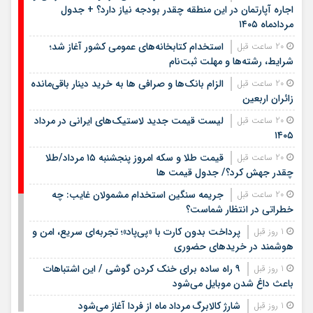
اجاره آپارتمان در این منطقه چقدر بودجه نیاز دارد؟ + جدول
مردادماه ۱۴۰۵
استخدام کتابخانه‌های عمومی کشور آغاز شد؛
20 ساعت قبل
شرایط، رشته‌ها و مهلت ثبت‌نام
الزام بانک‌ها و صرافی ها به خرید دینار باقی‌مانده
20 ساعت قبل
زائران اربعین
لیست قیمت جدید لاستیک‌های ایرانی در مرداد
20 ساعت قبل
۱۴۰۵
قیمت طلا و سکه امروز پنجشنبه ۱۵ مرداد/طلا
20 ساعت قبل
چقدر جهش کرد؟/ جدول قیمت ها
جریمه سنگین استخدام مشمولان غایب: چه
20 ساعت قبل
خطراتی در انتظار شماست؟
پرداخت بدون کارت با «پی‌پاد»؛ تجربه‌ای سریع، امن و
1 روز قبل
هوشمند در خریدهای حضوری
۹ راه ساده برای خنک کردن گوشی / این اشتباهات
1 روز قبل
باعث داغ شدن موبایل می‌شود
شارژ کالابرگ مرداد ماه از فردا آغاز می‌شود
1 روز قبل