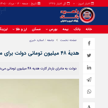
اخبار امروز :
کل اخبار
تاریخ : جمعه - ۱۶ - مرداد - ۱۴۰۵
16965
0
خانه
بانک
بیمه
بورس
مسکن
ارز و طلا
لیزین
صفحه نخست
جامعه
/
اسلاید خبری
هدیهٔ ۴۸ میلیون تومانی دولت برای مادران + جزئیات
دولت به مادران باردار کارت هدیه 48 میلیون تومانی می‌دهد.