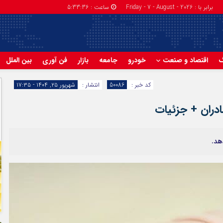
برابر با : Friday - 7 - August - 2026
ساعت :
5:33:36
گ
اقتصاد و صنعت
خودرو
جامعه
بازار
فن آوری
بین الملل
کد خبر :
50086
انتشار :
شهریور ۲۵, ۱۴۰۴ - ۱۷:۳۵