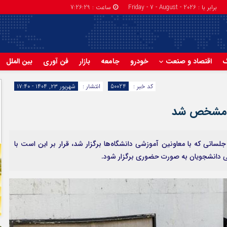
برابر با : Friday - 7 - August - 2026
ساعت :
7:26:30
گ
اقتصاد و صنعت
خودرو
جامعه
بازار
فن آوری
بین الملل
کد خبر :
50024
انتشار :
شهریور ۲۳, ۱۴۰۴ - ۱۷:۴۰
ن مشخص شد
ساتی که با معاونین آموزشی دانشگاه‌ها برگزار شد، قرار بر این است با
شی دانشجویان به صورت حضوری برگزار شود.