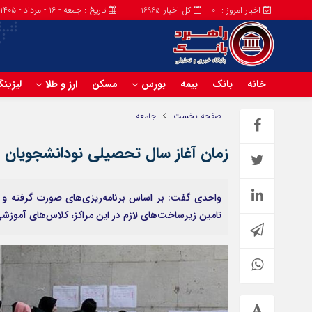
اخبار امروز :
کل اخبار
تاریخ : جمعه - ۱۶ - مرداد - ۱۴۰۵
16965
0
خانه
بانک
بیمه
بورس
مسکن
ارز و طلا
لیزین
صفحه نخست
جامعه
زمان آغاز سال تحصیلی نودانشجویا
واحدی گفت: بر اساس برنامه‌ریزی‌های صورت گرفته و جل
تامین زیرساخت‌های لازم در این مراکز، کلاس‌های آموز