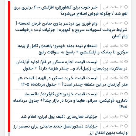
خبر خوب برای کشاورزان؛ افزایش ۴۰۰ برابری برق
14 ساعت قبل
لغو شد / چگونه قبوض اصلاح می‌شود؟
وام فوری بی دردسر بدون ضامن قرض الحسنه |
14 ساعت قبل
شرایط دریافت تسهیلات سریع و کم‌بهره | جزئیات ثبت درخواست
وام آسان
استعلام بیمه بدنه خودرو؛ راهنمای کامل از بیمه
15 ساعت قبل
مرکزی تا پیامک و اپلیکیشن + پاسخ به سوالات رایج
لیست قیمت اجاره مسکن در قم/ اجاره آپارتمان
15 ساعت قبل
در سالاریه، پردیسان، زنبیل‌آباد و… چقدر هزینه دارد؟ + جدول
لیست قیمت خرید مسکن در الهیه | قیمت هر
15 ساعت قبل
متر آپارتمان در این منطقه چقدر است؟ + جدول مردادماه ۱۴۰۵
لیست قیمت خودروهای کارکرده/ ماکسیما،
17 ساعت قبل
لاماری، فونیکس، سراتو، هایما و مزدا در بازار چند؟+ جدول مردادماه
۱۴۰۵
جزئیات فعال‌سازی «کیف پول ایران» اعلام شد
17 ساعت قبل
جزئیات دستورالعمل جدید مالیاتی برای تسعیر ارز
17 ساعت قبل
واردات بدون انتقال ارز