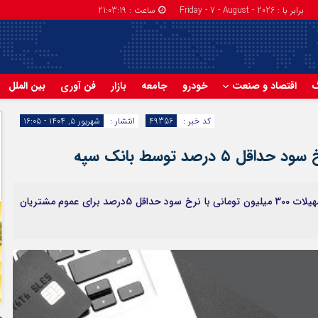
برابر با : Friday - 7 - August - 2026
ساعت :
21:03:20
گ
اقتصاد و صنعت
خودرو
جامعه
بازار
فن آوری
بین الملل
کد خبر :
49356
انتشار :
شهریور ۵, ۱۴۰۴ - ۱۶:۰۵
بانک سپه در قالب طرح سپرده امتیازی نگین فراپویا تسهیلات 300 میلیون تومانی با نرخ سود حداقل 5درصد برای عموم مشتریان