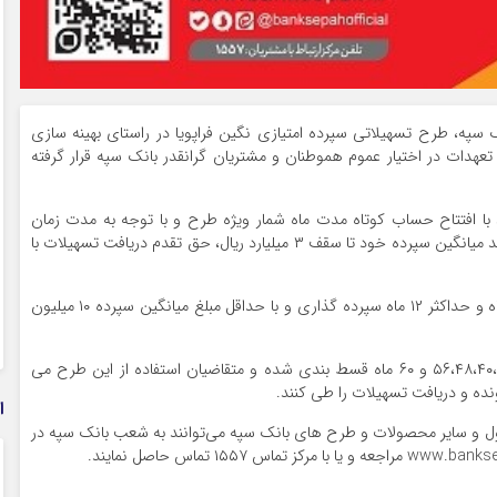
نک سپه، طرح تسهیلاتی سپرده امتیازی نگین فراپویا در راستای بهینه سازی
تعهدات در اختیار عموم هموطنان و مشتریان گرانقدر بانک سپه قرار گرفته
ا افتتاح حساب کوتاه مدت ماه شمار ویژه طرح و با توجه به مدت زمان
ماندگاری سپرده و تعداد اقساط انتخابی از ۲۵ تا ۲۰۰ درصد میانگین سپرده خود تا سقف ۳ میلیارد ریال، حق تقدم دریافت تسهیلات با
این تسهیلات در قالب عقد مرابحه با میانگین حداقل ۳ ماه و حداکثر ۱۲ ماه سپرده گذاری و با حداقل مبلغ میانگین سپرده ۱۰ میلیون
محصول سپرده امتیازی نگین فراپویا در اقساط،۵۶،۴۸،۴۰،۳۲،۲۴،۱۶ و ۶۰ ماه قسط بندی شده و متقاضیان استفاده از این طرح می
ده و دریافت تسهیلات را طی کنند.
ا
صول و سایر محصولات و طرح های بانک سپه می‌توانند به شعب بانک سپه در