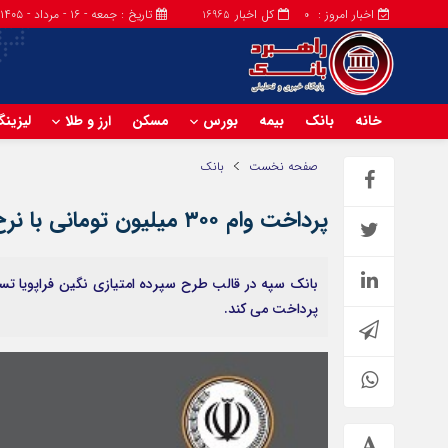
اخبار امروز :
کل اخبار
تاریخ : جمعه - ۱۶ - مرداد - ۱۴۰۵
16965
0
خانه
بانک
بیمه
بورس
مسکن
ارز و طلا
لیزین
صفحه نخست
بانک
پرداخت وام ۳۰۰ میلیون تومانی با نرخ سود حداقل ۵ درصد توسط بانک سپه
پرداخت می کند.