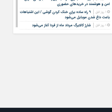
امن و هوشمند در خریدهای حضوری
۹ راه ساده برای خنک کردن گوشی / این اشتباهات
1 روز قبل
باعث داغ شدن موبایل می‌شود
شارژ کالابرگ مرداد ماه از فردا آغاز می‌شود
1 روز قبل
لیست قیمت اجاره مسکن در شهرک غرب |
1 روز قبل
اجاره‌نشینی در این منطقه چقدر هزینه دارد؟ + جدول مردادماه
۱۴۰۵
لیست قیمت خرید مسکن در تهرانسر/ قیمت خرید
1 روز قبل
هر متر آپارتمان در این منطقه چقدر است؟ + جدول
خبر خوش برای مشمولان سربازی/ این افراد از
1 روز قبل
خدمت سربازی معاف می‌شوند
جدیدترین قیمت سکه، طلا امروز چهارشنبه
1 روز قبل
چهاردهم مرداد ۱۴۰۵