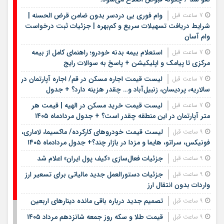
وام فوری بی دردسر بدون ضامن قرض الحسنه |
7 ساعت قبل
شرایط دریافت تسهیلات سریع و کم‌بهره | جزئیات ثبت درخواست
وام آسان
استعلام بیمه بدنه خودرو؛ راهنمای کامل از بیمه
7 ساعت قبل
مرکزی تا پیامک و اپلیکیشن + پاسخ به سوالات رایج
لیست قیمت اجاره مسکن در قم/ اجاره آپارتمان در
7 ساعت قبل
سالاریه، پردیسان، زنبیل‌آباد و… چقدر هزینه دارد؟ + جدول
لیست قیمت خرید مسکن در الهیه | قیمت هر
7 ساعت قبل
متر آپارتمان در این منطقه چقدر است؟ + جدول مردادماه ۱۴۰۵
لیست قیمت خودروهای کارکرده/ ماکسیما، لاماری،
9 ساعت قبل
فونیکس، سراتو، هایما و مزدا در بازار چند؟+ جدول مردادماه ۱۴۰۵
جزئیات فعال‌سازی «کیف پول ایران» اعلام شد
9 ساعت قبل
جزئیات دستورالعمل جدید مالیاتی برای تسعیر ارز
9 ساعت قبل
واردات بدون انتقال ارز
تصمیم جدید درباره باقی مانده دینارهای اربعین
9 ساعت قبل
قیمت طلا و سکه روز جمعه شانزدهم مرداد ۱۴۰۵
9 ساعت قبل