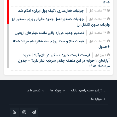
۱۴۰۵
جزئیات فعال‌سازی «کیف پول ایران» اعلام شد
14 ساعت قبل
جزئیات دستورالعمل جدید مالیاتی برای تسعیر ارز
14 ساعت قبل
واردات بدون انتقال ارز
تصمیم جدید درباره باقی مانده دینارهای اربعین
14 ساعت قبل
قیمت طلا و سکه روز جمعه شانزدهم مرداد ۱۴۰۵
14 ساعت قبل
+جدول
لیست قیمت خرید مسکن در نازی‌آباد | خرید
1 روز قبل
آپارتمان ۲ خوابه در این منطقه چقدر سرمایه نیاز دارد؟ + جدول
مردادماه ۱۴۰۵
هشتمین عرضه اولیه فرابورس در سال ۱۴۰۵ / جزئیات
1 روز قبل
عرضه سهام اعلام شد
لیست قیمت اجاره مسکن در یوسف‌آباد | رهن و
1 روز قبل
آرشیو مجله راهبرد بانک
پیوند ها
تماس با ما
اجاره آپارتمان در این منطقه چقدر بودجه نیاز دارد؟ + جدول
مردادماه ۱۴۰۵
درباره ما
استخدام کتابخانه‌های عمومی کشور آغاز شد؛ شرایط،
1 روز قبل
رشته‌ها و مهلت ثبت‌نام