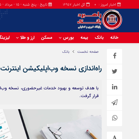
اخبار امروز :
کل اخبار
تاریخ : پنج شنبه - ۱۵ - مرداد - ۱۴۰۵
16957
0
خانه
بانک
بیمه
بورس
مسکن
ارز و طلا
لیزین
صفحه نخست
بانک
راه‌اندازی نسخه وب‌اپلیکیشن اینترنت‌
قرار گرفت.