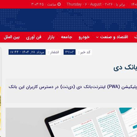
برابر با : Thursday - 6 - August - 2026
ساعت :
3:03:46
گ
اقتصاد و صنعت
خودرو
جامعه
بازار
فن آوری
بین الملل
کد خبر :
49102
انتشار :
مرداد ۲۸, ۱۴۰۴ - ۱۷:۴۴
‌بانک دی
با هدف توسعه و بهبود خدمات غیرحضوری، نسخه وب‌اپلیکیشن (PWA) اینترنت‌بانک دی (دی‌نت) در دسترس کاربران این بانک