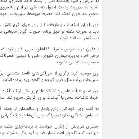
به گزارش راهبرد بانک،به نقل از ایسنا، حامد جعفری، م
اشاره به ضرورت رعایت اصول تغذیه‌ای در ایام پیاده‌روی
سطح قند خون کمک کند؛ مصرف میوه‌ها، سبزیجات، حبوبا
وی با بیان اینکه آب و مایعات کافی در هوای گرم نقش حی
باید به‌صورت منظم و طبق برنامه صورت گیرد. مایعاتی م
باید کمتر استفاده شوند.
جعفری در خصوص مصرف غذاهای نذری اظهار کرد: غذاها
برخی افراد به‌ویژه بیماران کلیوی، قلبی یا دیابتی خطرنا
مسمومیت غذایی نشوند.
وی توصیه کرد: زائران از خوراکی‌های فاسد نشدنی، پرک
سبزیجات پرآب مثل خیار، گوجه و کاهو بهره ببرند؛ البته ب
این عضو هیأت علمی دانشگاه علوم پزشکی اراک تأکید کرد
خرما، شکلات، عسل یا آب‌نبات برای افزایش سریع قند است
به گفته وی، کودکان، زنان باردار و سالمندان از جمله
احساس تشنگی ندارند، چرا که بدن آن‌ها در درک کم‌آبی 
جعفری در پایان از زائران خواست با برنامه‌ریزی منظم
دریافت کنند تا دچار افت فشار، قند یا گرمازدگی نشوند و 