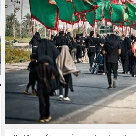
وام فوری بی دردسر بدون ضامن قرض الحسنه | شرایط
دریافت تسهیلات سریع و کم‌بهره | جزئیات ثبت درخواست
وام آسان
د