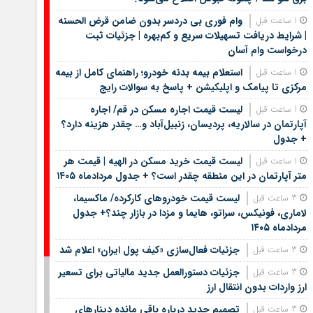
وام فوری بی دردسر بدون ضامن قرض الحسنه
1 ساعت قبل
| شرایط دریافت تسهیلات سریع و کم‌بهره | جزئیات ثبت
درخواست وام آسان
استعلام بیمه بدنه خودرو؛ راهنمای کامل از بیمه
1 ساعت قبل
مرکزی تا پیامک و اپلیکیشن + پاسخ به سوالات رایج
لیست قیمت اجاره مسکن در قم/ اجاره
1 ساعت قبل
آپارتمان در سالاریه، پردیسان، زنبیل‌آباد و… چقدر هزینه دارد؟
+ جدول
لیست قیمت خرید مسکن در الهیه | قیمت هر
1 ساعت قبل
متر آپارتمان در این منطقه چقدر است؟ + جدول مردادماه ۱۴۰۵
لیست قیمت خودروهای کارکرده/ ماکسیما،
3 ساعت قبل
لاماری، فونیکس، سراتو، هایما و مزدا در بازار چند؟+ جدول
مردادماه ۱۴۰۵
جزئیات فعال‌سازی «کیف پول ایران» اعلام شد
3 ساعت قبل
جزئیات دستورالعمل جدید مالیاتی برای تسعیر
3 ساعت قبل
ارز واردات بدون انتقال ارز
تصمیم جدید درباره باقی مانده دینارهای
3 ساعت قبل