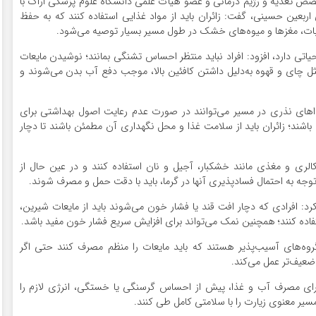
تخصص تغذیه و رژیم درمانی و عضو هیأت علمی دانشگاه علوم پزشکی اراک با
 اربعین حسینی، گفت: زائران باید از مواد غذایی استفاده کنند که به حفظ
ت، مغزها و میوه‌های خشک در طول مسیر بسیار توصیه می‌شود.
اتی دارد، افزود: افراد نباید منتظر احساس تشنگی بمانند؛ نوشیدن مایعات
ثل چای و قهوه به‌دلیل داشتن کافئین بالا، موجب دفع آب بدن می‌شوند و
ی نذری در مسیر می‌توانند در صورت عدم رعایت اصول بهداشتی برای
ک باشند؛ زائران باید از سلامت غذا و محل نگهداری آن مطمئن باشند تا دچار
الری و مغذی مانند خشکبار، آجیل و نان استفاده کنند و در عین حال از
ا توجه به احتمال فسادپذیری آنها در گرما، باید با دقت حمل و مصرف شوند.
: افرادی که دچار افت قند یا فشار خون می‌شوند باید از مایعات شیرین،
فاده کنند؛ همچنین نمک می‌تواند برای افزایش سریع فشار خون مفید باشد.
 گروه‌های آسیب‌پذیر هستند که باید مایعات را منظم مصرف کنند حتی اگر
ضعیف‌تر عمل می‌کند.
 برای مصرف آب و غذا، پیش از احساس گرسنگی یا خستگی، انرژی لازم را
مسیر معنوی زیارت را با سلامتی کامل طی کنند.