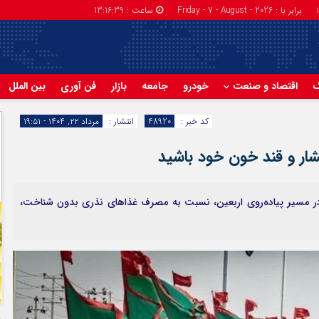
برابر با : Friday - 7 - August - 2026
ساعت :
13:16:40
گ
اقتصاد و صنعت
خودرو
جامعه
بازار
فن آوری
بین الملل
کد خبر :
48920
انتشار :
مرداد ۲۲, ۱۴۰۴ - ۱۹:۵۱
شار و قند خون خود باشید
 مسیر پیاده‌روی اربعین، نسبت به مصرف غذاهای نذری بدون شناخت،