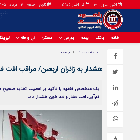
اخبار امروز :
کل اخبار
تاریخ : جمعه - ۱۶ - مرداد - ۱۴۰۵
16975
10
خانه
بانک
بیمه
بورس
مسکن
ارز و طلا
لیزین
صفحه نخست
جامعه
هشدار به زائران اربعین/ مراقب افت ف
یک متخصص تغذیه با تأکید بر اهمیت تغذیه صحیح در
کم‌آبی، افت فشار و قند خون هشدار داد.