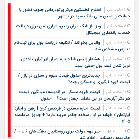
افتتاح نخستین مرکز پرتودرمانی جنوب کشور با
6 ساعت قبل
حمایت و تأمین مالی بانک سپه در بوشهر
رمزساز بانک ایران زمین، ابزاری امن برای دریافت
6 ساعت قبل
خدمات بانکداری دیجیتال
والدین بخوانند / تکلیف دریافت پول برای ثبت‌نام
10 ساعت قبل
مدارس مشخص شد
هشدار پلیس فتا درباره رمزارز ایرانیان / ادعای
10 ساعت قبل
فریز شدن کیف پول جعلی است
جدیدترین جدول قیمت میوه و سبزی در بازار /
10 ساعت قبل
قیمت غوره آبگیری و عسگری چند؟
قیمت خرید مسکن در اندیشه/ میانگین قیمت
10 ساعت قبل
هر متر آپارتمان در این منطقه چقدر است؟ + جدول
قیمت اجاره مسکن در فردیس کرج | رهن و اجاره
10 ساعت قبل
آپارتمان ۲ خوابه در این منطقه چقدر هزینه دارد؟ + جدول مردادماه
۱۴۰۵
خبر مهم دولت برای روستاییان دهک‌های ۶ تا ۱۰ /
11 ساعت قبل
حق بیمه روستاییان اعلام شد