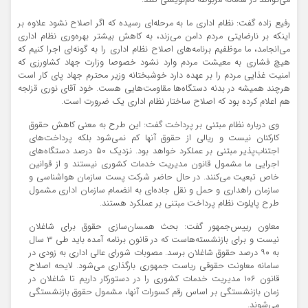
می‌توانند در سامانه مربوطه نام‌نویسی کنند.
رفیع زاده گفت: نظام اداری ما به مرحله‌ای رسیده که اگر اصلاح نشود علاوه بر
اینکه بر نارضایتی مردم دامن می‌زند، به کاهش بیشتر بهره‌وری نظام اداری
می‌انجامد، ما موظفیم برنامه‌های اصلاح نظام اداری را به گونه‌ای اجرا کنیم که
هیچ فشاری به معیشت مردم وارد نشود خصوصا وزارت جهاد کشاورزی که
امنیت غذایی مردم را بر عهده دارد خوشبختانه وزیر محترم جهاد پای کار است
هرچند همیشه در بدنه دستگاه‌ها مقاومت‌هایی هست. خود آقای نوری قزلجه
هم اعلام کرده بود که اصلاح ساختار نظام اداری یک ضرورت است.
وی درباره نظام مبتنی بر پرداخت گفت: این طرح به معنی کاهش حقوق
کارکنان نیست و ریالی از حقوق آنها کم نمی‌شود بلکه پرداخت‌های
اجتناب‌پذیر مبتنی بر عملکرد خواهد بود. نزدیک ۵۰ درصد دستگاه‌های
اجرایی ما مشمول قانون مدیریت خدمات کشوری نیستند و از قوانین
خاص تبعیت می‌کنند. در حال حاضر شرکت پست سازمان هواشناسی و
سازمان راهداری و حمل و نقل جاده‌ای به انضمام سازمان اداری مشمول
طرح پایلوت نظام پرداخت مبتنی بر عملکرد هستند.
معاون رییس‌جمهور گفت: بحث همسان‌سازی حقوق برای شاغلان
نیست و برای بازنشسته‌هاست که در قانون برنامه آمده باید طی ۳ سال
به ۹۰ درصد حقوق شاغلان برسد. مصوبات شورای عالی اداری به زودی در
سامانه معاونت حقوقی ریاست جمهوری بارگذاری می‌شود. لایحه اصلاح
قانون ۱۰۶ مدیریت خدمات کشوری را در دستورکار داریم تا شاغلان در
زمان بازنشستگی بر اساس رقم کسورات آنها، مشمول حقوق بازنشستگی
می‌شوند.