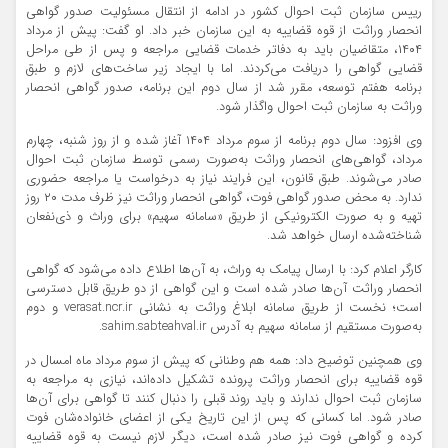
رییس سازمان ثبت احوال کشور در ادامه از انتقال مسئولیت صدور گواهی
انحصار وراثت از قوه قضاییه به این سازمان خبر داد. او گفت: پیش از مرداد
۱۴۰۴، متقاضیان باید به دفاتر خدمات قضایی مراجعه و پس از طی مراحل
قضایی گواهی را دریافت می‌کردند. اما با ایجاد زیر ساخت‌های لازم و طبق
برنامه هفتم توسعه، مقرر شد از سال دوم این برنامه، صدور گواهی انحصار
وراثت به سازمان ثبت احوال واگذار شود.
وی افزود: سال دوم برنامه از سوم مرداد ۱۴۰۴ آغاز شده و از روز شنبه، چهارم
مرداد، گواهی‌های انحصار وراثت به‌صورت رسمی توسط سازمان ثبت احوال
صادر می‌شوند. طبق قانون، این فرایند نیاز به درخواست یا مراجعه حضوری
ندارد. به محض صدور گواهی فوت، گواهی انحصار وراثت نیز ظرف مدت ۲۰ روز
تهیه و به صورت الکترونیکی از طریق «سامانه سهیم» برای وراث و ذی‌نفعان
شناخته‌شده ارسال خواهد شد.
کارگر اعلام کرد: با ارسال پیامک به وراث، به آن‌ها اطلاع داده می‌شود که گواهی
انحصار وراثت آن‌ها صادر شده است و این گواهی از دو طریق قابل دسترسی
است؛ نخست از طریق سامانه ابلاغ وراثت به نشانی verasat.ncr.ir و دوم
به‌صورت مستقیم از سامانه سهیم به آدرس sahim.sabteahval.ir.
وی همچنین توضیح داد: همه هم‌ وطنانی که پیش از سوم مرداد ماه امسال در
قوه قضاییه برای انحصار وراثت پرونده تشکیل داده‌اند، نیازی به مراجعه به
سازمان ثبت احوال ندارند و باید روند قبلی را دنبال کنند تا گواهی برای آن‌ها
صادر شود. اما کسانی که پس از این تاریخ یکی از اعضای خانواده‌شان فوت
کرده و گواهی فوت نیز صادر شده است، دیگر لازم نیست به قوه قضاییه