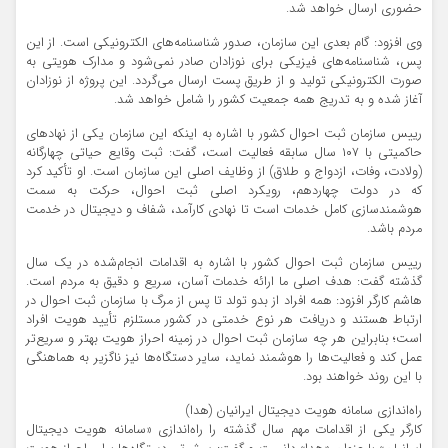
حضوری ارسال خواهد شد.
وی افزود: گام بعدی این سازمان، صدور شناسنامه‌های الکترونیکی است. از این
پس، شناسنامه‌های فیزیکی برای نوزادان صادر نمی‌شود و مدارک هویتی به
صورت الکترونیکی تولید و از طریق پست ارسال می‌گردد. این پروژه از نوزادان
آغاز شده و به تدریج همه جمعیت کشور را شامل خواهد شد.
رییس سازمان ثبت احوال کشور با اشاره به اینکه این سازمان یکی از نهادهای
حاکمیتی با ۱۰۷ سال سابقه فعالیت است، گفت: ثبت وقایع حیاتی چهارگانه
(ولادت، وفات، ازدواج و طلاق) از وظایف اصلی این سازمان است. او تأکید کرد
که در دولت چهاردهم، رویکرد اصلی ثبت احوال، حرکت به سمت
هوشمندسازی کامل خدمات است تا نهادی کارآمد، شفاف و دیجیتال در خدمت
مردم باشد.
رییس سازمان ثبت احوال کشور با اشاره به اقدامات انجام‌شده در یک سال
گذشته گفت: هدف اصلی ما ارائه خدمات آسان، سریع و دقیق به مردم است.
هاشم کارگر افزود: همه افراد از بدو تولد تا پس از مرگ با سازمان ثبت احوال در
ارتباط هستند و دریافت هر نوع خدمتی در کشور مستلزم تأیید هویت افراد
است؛ بنابراین هر چه سازمان ثبت احوال در زمینه احراز هویت بهتر و سریع‌تر
عمل کند و فعالیت‌ها را هوشمند نماید، سایر دستگاه‌ها نیز ناگزیر به هماهنگی
با این روند خواهند بود.
راه‌اندازی سامانه هویت دیجیتال ایرانیان (هدا)
کارگر یکی از اقدامات مهم سال گذشته را راه‌اندازی «سامانه هویت دیجیتال