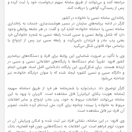
مراجعه کنند و می‌توانند از طریق سامانه سهیم درخواست خود را ثبت کرده و
پس از رسیدگی، گواهی را دریافت کنند.
راه‌اندازی سامانه نسبی یا خانواده در کشور
کارگر در ادامه برنامه‌های سازمان در مسیر هوشمندسازی خدمات به راه‌اندازی
سامانه نسبی یا «سامانه خانواده» اشاره کرد و گفت: در هر جامعه روابطی وجود
دارد که شامل روابط نسبی و سببی است؛ رابطه نسبی به شجره خانوادگی فرد
یعنی پدر، مادر و فرزندان بازمی‌گردد و رابطه سببی نیز پس از ازدواج یا
براساس مواد قانونی شکل می‌گیرد.
وی با تأکید بر ضرورت شناسایی این روابط برای افراد و دستگاه‌های برنامه‌ریز
کشور افزود: تقریباً تمام دستگاه‌ها با پایگاه‌های اطلاعاتی نسبی و سببی در
ارتباط هستند. برای شکل‌گیری این پایگاه، داده‌آمایی کامل اسناد هویتی انجام
و «کارگاه سببی و نسبی کشور» ایجاد شده که با عنوان «پایگاه خانواده» نیز
شناخته می‌شود.
کارگر توضیح داد: درخت‌واره یا شجره‌نامه هر فرد از طریق «سامانه سهیم»
(سامانه هویت یکتای ایرانیان) قابل مشاهده است. کاربران با ورود به این
سامانه می‌توانند اطلاعات مربوط به خود، پدر، مادر، ازدواج و سایر اطلاعات
مربوط به خانواده را ببینند؛ چنانچه برای کارت ملی ثبت‌نام کرده باشند، تصویر
آن افراد نیز قابل مشاهده است.
وی افزود: در این سامانه، نشانی افراد نیز ثبت شده و امکان ویرایش آن در
صورت لزوم فراهم است. این اطلاعات به دستگاه‌هایی چون قوه قضاییه، بانک
مرکزی، نیروی انتظامی، وزارت اقتصاد، هدفمندی یارانه‌ها و سایر نهادهایی که