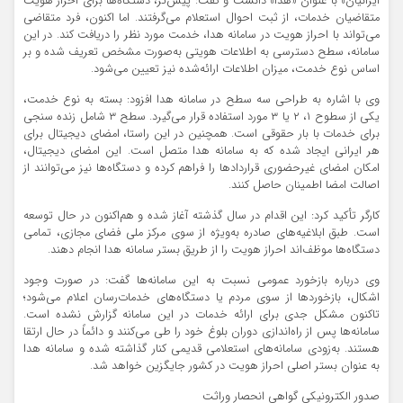
ایرانیان» با عنوان «هدا» دانست و گفت: پیش‌تر، دستگاه‌ها برای احراز هویت
متقاضیان خدمات، از ثبت احوال استعلام می‌گرفتند. اما اکنون، فرد متقاضی
می‌تواند با احراز هویت در سامانه هدا، خدمت مورد نظر را دریافت کند. در این
سامانه، سطح دسترسی به اطلاعات هویتی به‌صورت مشخص تعریف شده و بر
اساس نوع خدمت، میزان اطلاعات ارائه‌شده نیز تعیین می‌شود.
وی با اشاره به طراحی سه سطح در سامانه هدا افزود: بسته به نوع خدمت،
یکی از سطوح ۱، ۲ یا ۳ مورد استفاده قرار می‌گیرد. سطح ۳ شامل زنده‌ سنجی
برای خدمات با بار حقوقی است. همچنین در این راستا، امضای دیجیتال برای
هر ایرانی ایجاد شده که به سامانه هدا متصل است. این امضای دیجیتال،
امکان امضای غیرحضوری قراردادها را فراهم کرده و دستگاه‌ها نیز می‌توانند از
اصالت امضا اطمینان حاصل کنند.
کارگر تأکید کرد: این اقدام در سال گذشته آغاز شده و هم‌اکنون در حال توسعه
است. طبق ابلاغیه‌های صادره به‌ویژه از سوی مرکز ملی فضای مجازی، تمامی
دستگاه‌ها موظف‌اند احراز هویت را از طریق بستر سامانه هدا انجام دهند.
وی درباره بازخورد عمومی نسبت به این سامانه‌ها گفت: در صورت وجود
اشکال، بازخوردها از سوی مردم یا دستگاه‌های خدمات‌رسان اعلام می‌شود؛
تاکنون مشکل جدی برای ارائه خدمات در این سامانه گزارش نشده است.
سامانه‌ها پس از راه‌اندازی دوران بلوغ خود را طی می‌کنند و دائماً در حال ارتقا
هستند. به‌زودی سامانه‌های استعلامی قدیمی کنار گذاشته شده و سامانه هدا
به عنوان بستر اصلی احراز هویت در کشور جایگزین خواهد شد.
صدور الکترونیکی گواهی انحصار وراثت