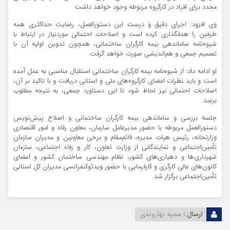
مجدد برای افراد در کارگروه مربوطه وجود خواهد داشت.
وی افزود: اجرای دقیق و درست این دستورالعمل، رضایت حداکثری همه
طرفین را هدفگذاری کرده است و اصلاحات احتمالی موردنیاز در ارتباط با
شیوه‌نامه ساماندهی بیمه کارگران ساختمانی، همچون تدوین اولیه آن با
تصمیم جمعی و هم‌اندیشی صورت خواهد گرفت.
او ادامه داد: از شیوه‌نامه بیمه کارگران ساختمانی استقبال مناسبی به عمل آمده
است و باید نظرات اعضای کارگروه‌های ملی و استانی دریافت و با تاکید بر آن،
اصلاحات احتمالی نیز لحاظ شود تا این دستاورد جمعی، به نتیجه مطلوب
برسد.
جلسه بررسی و ساماندهی بیمه کارگران ساختمانی و اصلاح پیش‌نویس
دستورالعمل مربوطه با حضور مدیرعامل سازمان، معاون رفاه و امور اقتصادی
وزارتخانه، رئیس هیات مدیره، قائم‌مقام و برخی معاونین و مدیران سازمان
تأمین‌اجتماعی و نمایندگانی از وزارت تعاون، کار و رفاه اجتماعی، سازمان
شهرداری‌ها و دهیاری‌های کشور، نظام مهندسی ساختمان کشور و اعضای
کانون‌های عالی کارگری و کارفرمایی با حضور ویدئوکنفرانسی مدیران کل استانی
تأمین‌اجتماعی برگزار شد.
ارسال :
سمیه بهاروندی