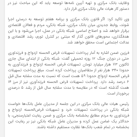
وظایف بانک مرکزی و تهیه آیین نامه‌ها توسعه یابد که این مباحث نیز در
دستور کار هیات عالی بانک مرکزی قرار دارد.
وی تاکید کرد: اگر قانون بانک مرکزی و برنامه هفتم توسعه به درستی اجرا
شوند، روابط جدیدی میان بانک مرکزی، شبکه بانکی، مردم و فعالان اقتصادی
برقرار خواهد شد و اصلاح اساسی شبکه بانکی در عمل، اجرا می‌شود و با این
هدفگذاری، محور‌های قانون گذار که مبتنی بر کنترل تورم، رشد اقتصادی و
عدالت اجتماعی است محقق خواهد شد.
فرزین ضمن اشاره به آمار پرداخت تسهیلات قرض الحسنه ازدواج و فرزنداوری
حتی در دوران جنگ ۱۲ روزه تحمیلی گفت: شبکه بانکی از ابتدای سال جاری
تاکنون ۷۳ هزار میلیارد تومان تسهیلات قرض ­الحسنه ازدواج و فرزندآوری به
حدودا ۳۴۰ هزار نفر از متقاضیان پرداخت کرده است. مبلغ پرداخت تسهیلات
قرض ­الحسنه ازدواج حدودا ۵۹ همت است که نسبت به مدت مشابه سال قبل
۶ درصد رشد دارد. پرداخت تسهیلات قرض­ الحسنه فرزندآوری نیز از مرز ۱۴
همت گذشته است که در مقایسه با مدت مشابه سال قبل از رشد ۵ درصدی
برخوردار است.
رئیس هیات عالی بانک مرکزی در این جلسه از مدیران عامل بانک‌ها خواست
شبکه بانکی در پرداخت تسهیلات خرد و تسهیلات قرض‌الحسنه ازدواج و
فرزنداوری به مردم مطابق بخشنامه بانک مرکزی و ضمن رعایت اعتبارسنجی، با
حداکثر یک ضامن عمل کرده و مدیران عامل شبکه بانکی نیز بر رعایت این
بخشنامه در تمام شعب بانک‌ها نظارت مستقیم داشته باشند.