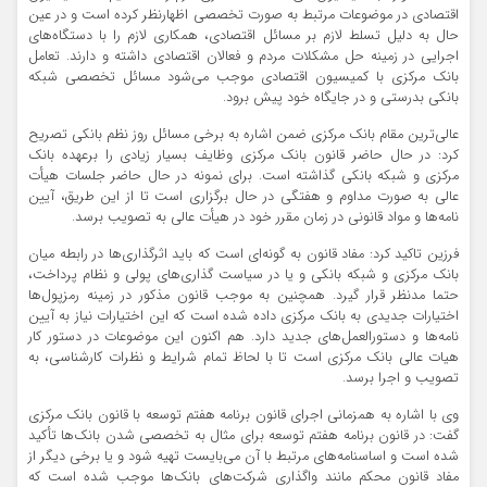
اقتصادی در موضوعات مرتبط به صورت تخصصی اظهارنظر کرده است و در عین
حال به دلیل تسلط لازم بر مسائل اقتصادی، همکاری لازم را با دستگاه‌های
اجرایی در زمینه حل مشکلات مردم و فعالان اقتصادی داشته و دارند. تعامل
بانک مرکزی با کمیسیون اقتصادی موجب می‌شود مسائل تخصصی شبکه
بانکی بدرستی و در جایگاه خود پیش برود.
عالی‌ترین مقام بانک مرکزی ضمن اشاره به برخی مسائل روز نظم بانکی تصریح
کرد: در حال حاضر قانون بانک مرکزی وظایف بسیار زیادی را برعهده بانک
مرکزی و شبکه بانکی گذاشته است. برای نمونه در حال حاضر جلسات هیأت
عالی به صورت مداوم و هفتگی در حال برگزاری است تا از این طریق، آیین
نامه‌ها و مواد قانونی در زمان مقرر خود در هیأت عالی به تصویب برسد.
فرزین تاکید کرد: مفاد قانون به گونه‌ای است که باید اثرگذاری‌ها در رابطه میان
بانک مرکزی و شبکه بانکی و یا در سیاست گذاری‌های پولی و نظام پرداخت،
حتما مدنظر قرار گیرد. همچنین به موجب قانون مذکور در زمینه رمزپول‌ها
اختیارات جدیدی به بانک مرکزی داده شده است که این اختیارات نیاز به آیین
نامه‌ها و دستورالعمل‌های جدید دارد. هم اکنون این موضوعات در دستور کار
هیات عالی بانک مرکزی است تا با لحاظ تمام شرایط و نظرات کارشناسی، به
تصویب و اجرا برسد.
وی با اشاره به همزمانی اجرای قانون برنامه هفتم توسعه با قانون بانک مرکزی
گفت: در قانون برنامه هفتم توسعه برای مثال به تخصصی شدن بانک‌ها تأکید
شده است و اساسنامه‌های مرتبط با آن می‌بایست تهیه شود و یا برخی دیگر از
مفاد قانون محکم مانند واگذاری شرکت‌های بانک‌ها موجب شده است که