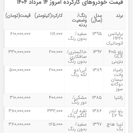
قیمت خودروهای کارکرده امروز ۱۴ مرداد ۱۴۰۴
برند
مدل
رنگ/
کارکرد(کیلومتر)
قیمت(تومان)
(سال)
وضعیت
بدنه
برلیانس
۱۳۹۵
سفید/
۱۱۶,۰۰۰
۶۱۰,۰۰۰,۰۰۰
H۲۲۰
بدون رنگ
اتوماتیک
پژو ۴۰۵
۱۳۹۲
خاکستری/
۲۰۰,۰۰۰
۳۳۰,۰۰۰,۰۰۰
GLX
صافکاری
بنزینی
بدون رنگ
زامیاد
۱۳۸۹
آبی/دو
۲۰۰,۰۰۰
۵۰۰,۰۰۰,۰۰۰
وانت
لکه رنگ
نیسان
دوگانه
سوز
زانتیا
۱۳۸۵
مشکی/
۴۰۰,۰۰۰
۳۱۰,۰۰۰,۰۰۰
دور رنگ
رنو تندر
۱۳۸۶
نقره ای/
۳۳۲,۰۰۰
۳۸۰,۰۰۰,۰۰۰
۹۰ E۲
گلگیر رنگ
تیبا هاچ
۱۳۹۷
سفید/
۱۶۵,۰۰۰
۳۶۰,۰۰۰,۰۰۰
بک
بدون رنگ