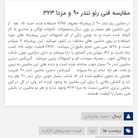
مقایسه فنی رنو تندر ۹۰ و مزدا ۳۲۳
در ماشین رنو تندر ۹۰ از پیشرانه معروف K۴M استفاده شده است که بعد از
این ماشین هم بسیار بر روی دیگر محصولات خانواده لوگان و ساندرو به کار
گرفته شده است و به نوعی یکی از کم استهلاک ترین پیشرانه های مورد
استفاده بر روی ماشین های مختلف در کشور میباشد. این پیشرانه ۴ سیلندر
است و ۱۵۹۸ سی سی حجم دقیق آن میباشد . K۴M قابلیت تولید ۱۰۵ اسب
بخار قدرت و ۱۴۸ نیوتن متر گشتاور را دارا میباشد و دارای مزایایی چون شتاب
و چالاکی خوب ، مصرف سوخت کم و استهلاک پایین میباشد . گیربکس دستی
ماشین تندر ۹۰ بسیار خوب ساخته شده است و دنده های این ماشین به نرمی
و دقت هر چه تمام تر جا میروند . گیربکس دستی ماشین تندر ۹۰ ضریب
هایش به نحوی تنظیم شده اند که شتاب بسیار خوبی برای تندر ۹۰ رقم زده
اند و کشش بالایی را برای این ماشین به وجود آورده اند ولی در کل در این
بخش برتری خاصی نسبت به مزدا ۳۲۳ وجود ندارد و هر دو ماشین در بخش
فنی بسیار با کیفیت هستند .
ارسال :
سمیه بهاروندی
برچسب ها
تیبا
قیمت خودروهای کارکرده