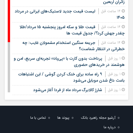
زائران اربعین
لیست قیمت جدید لاستیک‌های ایرانی در مرداد
14 ساعت قبل
۱۴۰۵
قیمت طلا و سکه امروز پنجشنبه ۱۵ مرداد/طلا
14 ساعت قبل
چقدر جهش کرد؟/ جدول قیمت ها
جریمه سنگین استخدام مشمولان غایب: چه
14 ساعت قبل
خطراتی در انتظار شماست؟
پرداخت بدون کارت با «پی‌پاد»؛ تجربه‌ای سریع، امن و
1 روز قبل
هوشمند در خریدهای حضوری
۹ راه ساده برای خنک کردن گوشی / این اشتباهات
1 روز قبل
باعث داغ شدن موبایل می‌شود
شارژ کالابرگ مرداد ماه از فردا آغاز می‌شود
1 روز قبل
لیست قیمت اجاره مسکن در شهرک غرب |
1 روز قبل
اجاره‌نشینی در این منطقه چقدر هزینه دارد؟ + جدول مردادماه
۱۴۰۵
آرشیو مجله راهبرد بانک
پیوند ها
تماس با ما
لیست قیمت خرید مسکن در تهرانسر/ قیمت خرید
1 روز قبل
درباره ما
هر متر آپارتمان در این منطقه چقدر است؟ + جدول