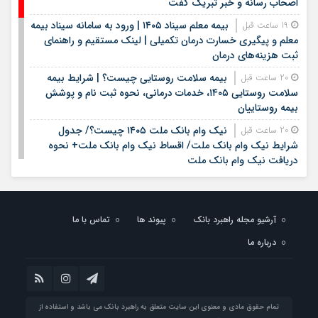
اصحاب رسانه و خبر تبریک گفت
بیمه معلم سیناد ۱۴۰۵ | ورود به سامانه سیناد بیمه
19 ساعت قبل
معلم و پیگیری خسارت درمان تکمیلی | لینک مستقیم و راهنمای
ثبت هزینه‌های درمان
بیمه سلامت روستایی چیست؟ | شرایط بیمه
20 ساعت قبل
سلامت روستایی ۱۴۰۵، خدمات درمانی، نحوه ثبت نام و پوشش
بیمه روستاییان
نیک وام بانک ملت ۱۴۰۵ چیست؟/ جدول
20 ساعت قبل
شرایط نیک وام بانک ملت/ اقساط نیک وام بانک ملت+ نحوه
دریافت نیک وام بانک ملت
شرایط وام بانک مهر ایران در سال ۱۴۰۵؛ مبلغ،
20 ساعت قبل
اقساط و نحوه دریافت تسهیلات
آرشیو مجله راهبرد بانک
پیوند ها
تماس با ما
وام قرض الحسنه ۱۴۰۵ | شرایط دریافت، مبلغ
20 ساعت قبل
وام، ضامن، اقساط و نحوه ثبت نام
درباره ما
قیمت سکه و طلا روز شنبه هفدهم مرداد ۱۴۰۵ +
20 ساعت قبل
جدول
خبر خوب برای کشاورزان؛ افزایش ۴۰۰ برابری برق لغو
1 روز قبل
تمام حقوق مادی و معنوی این سایت متعلق به راهبرد بانک می باشد و استفاده از
شد / چگونه قبوض اصلاح می‌شود؟