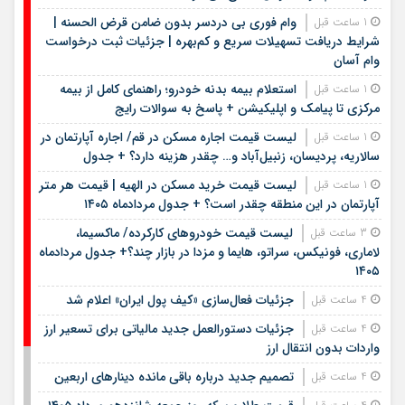
وام فوری بی دردسر بدون ضامن قرض الحسنه |
1 ساعت قبل
شرایط دریافت تسهیلات سریع و کم‌بهره | جزئیات ثبت درخواست
وام آسان
استعلام بیمه بدنه خودرو؛ راهنمای کامل از بیمه
1 ساعت قبل
مرکزی تا پیامک و اپلیکیشن + پاسخ به سوالات رایج
لیست قیمت اجاره مسکن در قم/ اجاره آپارتمان در
1 ساعت قبل
سالاریه، پردیسان، زنبیل‌آباد و… چقدر هزینه دارد؟ + جدول
لیست قیمت خرید مسکن در الهیه | قیمت هر متر
1 ساعت قبل
آپارتمان در این منطقه چقدر است؟ + جدول مردادماه ۱۴۰۵
لیست قیمت خودروهای کارکرده/ ماکسیما،
3 ساعت قبل
لاماری، فونیکس، سراتو، هایما و مزدا در بازار چند؟+ جدول مردادماه
۱۴۰۵
جزئیات فعال‌سازی «کیف پول ایران» اعلام شد
4 ساعت قبل
جزئیات دستورالعمل جدید مالیاتی برای تسعیر ارز
4 ساعت قبل
واردات بدون انتقال ارز
تصمیم جدید درباره باقی مانده دینارهای اربعین
4 ساعت قبل