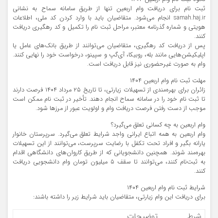
ثبت‌ نام برای دریافت وام اربعین تنها از طریق سامانه سماح به نشانی
samah.haj.ir انجام می‌شود. متقاضیان باید با وارد کردن کد ملی، اطلاعات
هویتی و شماره گذرنامه معتبر، مراحل ثبت‌ نام را تکمیل و کد رهگیری دریافت
کنند.
پس از دریافت کد رهگیری، متقاضیان می‌توانند از طریق بانک‌های عامل یا
اپلیکیشن‌هایی مانند بله، روبیکا، آی‌گپ و سپینو، درخواست خود را نهایی کنند.
وام به صورت غیرحضوری نیز قابل دریافت است.
مهلت ثبت‌ نام وام اربعین ۱۴۰۴
زائران برای بهره‌مندی از تسهیلات زیارتی، تا تاریخ ۲۵ مرداد ۱۴۰۴ فرصت دارند
تا ثبت‌ نام خود را در سامانه سماح انجام دهند. تأخیر در ثبت‌ نام ممکن است
موجب از دست رفتن فرصت دریافت وام و اولویت عبور از مرزها شود.
وام اربعین به چه کسانی تعلق می‌گیرد؟
وام اربعین به همه اتباع ایرانی واجد شرایط تعلق می‌گیرد. سرپرستان خانوار
یارانه‌ بگیر و افراد تحت تکفل با رضایت سرپرست، می‌توانند از این تسهیلات
بهره‌مند شوند. همچنین دانشجویانی که از طریق کاروان‌های دانشگاهی اقدام
به ثبت‌نام کنند، می‌توانند تا سقف ۵ میلیون تومان وام دانشجویی دریافت
کنند.
شرایط ثبت‌ نام وام اربعین ۱۴۰۴
برای دریافت این وام زیارتی، متقاضیان باید شرایط زیر را داشته باشند:
شرط
توضیحات