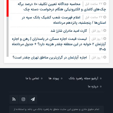
محاسبه جداگانه تعیین تکلیف ۸۰ درصد برگه
22 ساعت قبل
چک‌های کاغذی و الکترونیکی هنگام درخواست دسته چک
اعلام فهرست شعب کشیک بانک سپه در
22 ساعت قبل
استان‌ها / پنجشنبه، پانزدهم مردادماه
کارت امید مادران شارژ شد
1 روز قبل
لیست قیمت اجاره مسکن در پاسداران | رهن و اجاره
1 روز قبل
آپارتمان ۲ خوابه در این منطقه چقدر هزینه دارد؟ + جدول مردادماه
۱۴۰۵
اجاره آپارتمان در گران‌ترین مناطق تهران چقدر است؟
1 روز قبل
+ جدول
لیست قیمت خرید مسکن در ستارخان | خرید
1 روز قبل
آپارتمان ۱۰۰ متری در این منطقه چقدر سرمایه نیاز دارد؟ + جدول
آرشیو مجله راهبرد بانک
پیوند ها
تماس با ما
مردادماه ۱۴۰۵
درباره ما
زمان ثبت نام مرحله دوم نقل و انتقالات فرهنگیان
1 روز قبل
اعلام شد
خبر مهم برای دانش‌آموزان / نتایج آزمون سمپاد و
1 روز قبل
نمونه دولتی چه زمانی اعلام می‌شود؟
تمام حقوق مادی و معنوی این سایت متعلق به راهبرد بانک می باشد و استفاده از