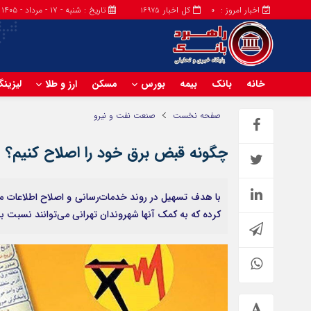
اخبار امروز :
کل اخبار
تاریخ : شنبه - ۱۷ - مرداد - ۱۴۰۵
16975
0
خانه
بانک
بیمه
بورس
مسکن
ارز و طلا
لیزین
صفحه نخست
صنعت نفت و نیرو
چگونه قبض برق خود را اصلاح کنیم؟
با هدف تسهیل در روند خدمات‌رسانی و اصلاح اطلاعات م
کرده که به کمک آنها شهروندان تهرانی می‌توانند نسبت به