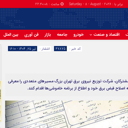
برابر با : Saturday - 8 - August - 2026
ساعت :
22:40:09
گ
اقتصاد و صنعت
خودرو
جامعه
بازار
فن آوری
بین الملل
کد خبر :
47875
انتشار :
تیر ۲۵, ۱۴۰۴ - ۱۶:۱۰
شترکان، شرکت توزیع نیروی برق تهران بزرگ مسیر‌های متعددی را معرفی
 اصلاح قبض برق خود و اطلاع از برنامه خاموشی‌ها اقدام کنند.