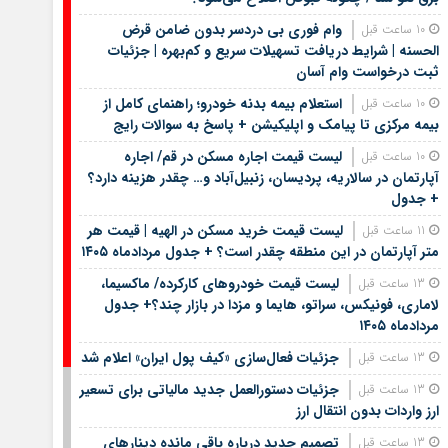
وام فوری بی دردسر بدون ضامن قرض
10 ساعت قبل
الحسنه | شرایط دریافت تسهیلات سریع و کم‌بهره | جزئیات
ثبت درخواست وام آسان
استعلام بیمه بدنه خودرو؛ راهنمای کامل از
10 ساعت قبل
بیمه مرکزی تا پیامک و اپلیکیشن + پاسخ به سوالات رایج
لیست قیمت اجاره مسکن در قم/ اجاره
10 ساعت قبل
آپارتمان در سالاریه، پردیسان، زنبیل‌آباد و… چقدر هزینه دارد؟
+ جدول
لیست قیمت خرید مسکن در الهیه | قیمت هر
11 ساعت قبل
متر آپارتمان در این منطقه چقدر است؟ + جدول مردادماه ۱۴۰۵
لیست قیمت خودروهای کارکرده/ ماکسیما،
13 ساعت قبل
لاماری، فونیکس، سراتو، هایما و مزدا در بازار چند؟+ جدول
مردادماه ۱۴۰۵
جزئیات فعال‌سازی «کیف پول ایران» اعلام شد
13 ساعت قبل
جزئیات دستورالعمل جدید مالیاتی برای تسعیر
13 ساعت قبل
ارز واردات بدون انتقال ارز
تصمیم جدید درباره باقی مانده دینارهای
13 ساعت قبل