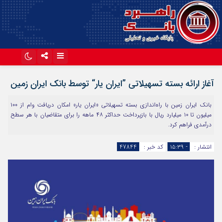
اینستاگرام
تلگرام
آغاز ارائه بسته تسهیلاتی ”ایران یار“ توسط بانک ایران زمین
آپارات
بانک ایران زمین با راه‌اندازی بسته تسهیلاتی «ایران یار» امکان دریافت وام از ۱۰۰
میلیون تا ۱۰ میلیارد ریال با بازپرداخت حداکثر ۴۸ ماهه را برای متقاضیان با هر سطح
درآمدی فراهم کرد.
انتشار :
- ۱۵:۳۹
کد خبر :
47844