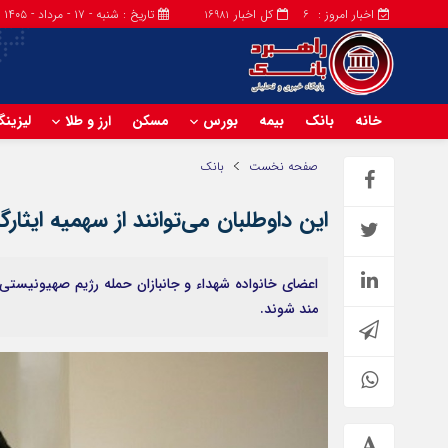
اخبار امروز :
کل اخبار
تاریخ : شنبه - ۱۷ - مرداد - ۱۴۰۵
16981
6
خانه
بانک
بیمه
بورس
مسکن
ارز و طلا
لیزین
صفحه نخست
بانک
این داوطلبان می‌توانند از سهمیه ایثار
اعضای خانواده شهداء و جانبازان حمله رژیم صهیونیستی 
مند شوند.