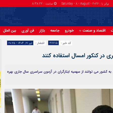
برابر با : Saturday - 8 - August - 2026
ساعت :
8:38:23
گ
اقتصاد و صنعت
خودرو
جامعه
بازار
فن آوری
بین الملل
کد خبر :
47715
انتشار :
تیر ۲۱, ۱۴۰۴ - ۲۰:۲۵
گری در کنکور امسال استفاده کنند
به کشور می توانند از سهمیه ایثارگران در آزمون سراسری سال جاری بهره