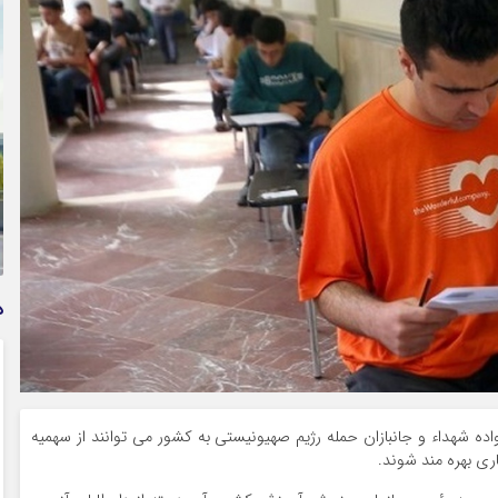
وام فوری بی دردسر بدون ضامن قرض الحسنه | شرایط
دریافت تسهیلات سریع و کم‌بهره | جزئیات ثبت درخواست
وام آسان
د
واده شهداء و جانبازان حمله رژیم صهیونیستی به کشور می توانند از سهمیه
اری بهره مند شوند.