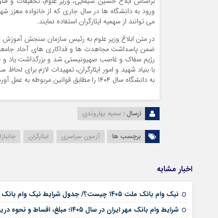
براساس ابلاغ حسین سیمایی، وزیر علوم، تحقیقات و ف
ورود به دانشگاه ها در سال جاری که از خانواده معزز شه
می توانند از سهمیه ایثارگران استفاده نمایند.
در متن ابلاغ وزیر علوم به رئیس سازمان سنجش آموزش 
رژیم سفاک و غاصب صهیونیستی شد و بزرگداشت یاد و
با بنیاد شهید و امور ایثارگران، تمهیدات لازم برای لحا
به دانشگاه سال ۱۴۰۴ را مطابق قوانین مربوطه به عمل آورد.آزمون سراس
ارسال :
سمیه بهاروندی
برچسب ها
آزمون سراسری
ایثارگران
جانبازا
اخبار مشابه
نیک وام بانک ملت ۱۴۰۵ چیست؟/ جدول شرایط نیک وام بانک ملت/ اقساط نیک وام بانک ملت+ نحوه دریافت نیک وام بانک ملت
شرایط وام بانک مهر ایران در سال ۱۴۰۵؛ مبلغ، اقساط و نحوه دریافت تسهیلات