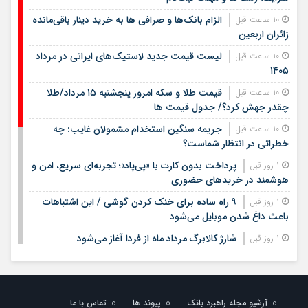
الزام بانک‌ها و صرافی ها به خرید دینار باقی‌مانده
10 ساعت قبل
زائران اربعین
لیست قیمت جدید لاستیک‌های ایرانی در مرداد
10 ساعت قبل
۱۴۰۵
قیمت طلا و سکه امروز پنجشنبه ۱۵ مرداد/طلا
10 ساعت قبل
چقدر جهش کرد؟/ جدول قیمت ها
جریمه سنگین استخدام مشمولان غایب: چه
10 ساعت قبل
خطراتی در انتظار شماست؟
پرداخت بدون کارت با «پی‌پاد»؛ تجربه‌ای سریع، امن و
1 روز قبل
هوشمند در خریدهای حضوری
۹ راه ساده برای خنک کردن گوشی / این اشتباهات
1 روز قبل
باعث داغ شدن موبایل می‌شود
شارژ کالابرگ مرداد ماه از فردا آغاز می‌شود
1 روز قبل
لیست قیمت اجاره مسکن در شهرک غرب |
1 روز قبل
اجاره‌نشینی در این منطقه چقدر هزینه دارد؟ + جدول مردادماه
۱۴۰۵
آرشیو مجله راهبرد بانک
پیوند ها
تماس با ما