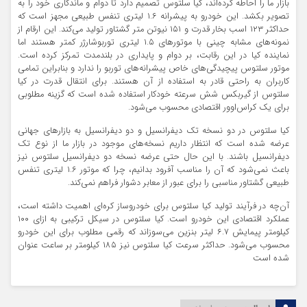
بازار ما را احاطه کرده‌اند، کیا سلتوس تصمیم دارد تا دوام و ماندگاری خود را به
تصویر بکشد. این خودرو به پیشرانه ۱.۶ لیتری تنفس طبیعی مجهز است که
حداکثر ۱۲۳ اسب بخار قدرت و ۱۵۱ نیوتن متر گشتاور تولید می‌کند. این ارقام از
نمونه‌های مشابه چینی با موتورهای ۱.۵ لیتری توربوشارژر کمتر هستند اما
نماینده کیا در این رقابت، بر دوام و پایداری در بلندمدت تمرکز کرده است.
موتور سلتوس پیچیدگی‌های خاص پیشرانه‌های توربو را ندارد و بنابراین تمامی
کاربران به راحتی قادر به استفاده از آن هستند. برای انتقال قدرت در کیا
سلتوس از گیربکس شش سرعته خودکار استفاده شده است که گزینه مطلوبی
برای یک کراس‌اوور اقتصادی محسوب می‌شود.
کیا سلتوس در دو نسخه تک دیفرانسیل و دو دیفرانسیل به بازارهای جهانی
عرضه شده است که انتظار داریم نسخه‌های موجود در بازار ما از نوع تک
دیفرانسیل باشند. با این حال حتی عرضه نسخه دو دیفرانسیل سلتوس نیز
باعث نمی‌شود که آن را مناسب آفرود بدانیم، چرا که موتور ۱.۶ لیتری تنفس
طبیعی گشتاور مناسبی را برای عبور از معابر دشوار فراهم نمی‌کند.
آن‌چه در فرآیند تولید کیا سلتوس برای خودروساز کره‌ای اهمیت داشته است،
عملکرد اقتصادی این خودرو است. کیا سلتوس در سیکل ترکیبی به ازای ۱۰۰
کیلومتر پیمایش ۶.۷ لیتر بنزین می‌سوزاند که رقمی مطلوب برای این خودرو
محسوب می‌شود. حداکثر سرعت کیا سلتوس نیز ۱۸۵ کیلومتر بر ساعت عنوان
شده است