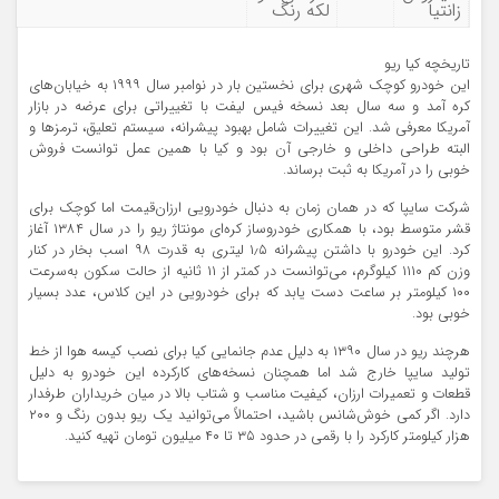
زانتیا
لکه رنگ
تاریخچه کیا ریو
این خودرو کوچک شهری برای نخستین بار در نوامبر سال ۱۹۹۹ به خیابان‌های
کره آمد و سه سال بعد نسخه فیس لیفت با تغییراتی برای عرضه در بازار
آمریکا معرفی شد. این تغییرات شامل بهبود پیشرانه، سیستم تعلیق، ترمزها و
البته طراحی داخلی و خارجی آن بود و کیا با همین عمل توانست فروش
خوبی را در آمریکا به ثبت برساند.
شرکت سایپا که در همان زمان به دنبال خودرویی ارزان‌قیمت اما کوچک برای
قشر متوسط بود، با همکاری خودروساز کره‌ای مونتاژ ریو را در سال ۱۳۸۴ آغاز
کرد. این خودرو با داشتن پیشرانه ۱٫۵ لیتری به قدرت ۹۸ اسب بخار در کنار
وزن کم ۱۱۱۰ کیلوگرم، می‌توانست در کمتر از ۱۱ ثانیه از حالت سکون به‌سرعت
۱۰۰ کیلومتر بر ساعت دست یابد که برای خودرویی در این کلاس، عدد بسیار
خوبی بود.
هرچند ریو در سال ۱۳۹۰ به دلیل عدم جانمایی کیا برای نصب کیسه هوا از خط
تولید سایپا خارج شد اما همچنان نسخه‌های کارکرده این خودرو به دلیل
قطعات و تعمیرات ارزان، کیفیت مناسب و شتاب بالا در میان خریداران طرفدار
دارد. اگر کمی خوش‌شانس باشید، احتمالاً می‌توانید یک ریو بدون رنگ و ۲۰۰
هزار کیلومتر کارکرد را با رقمی در حدود ۳۵ تا ۴۰ میلیون تومان تهیه کنید.