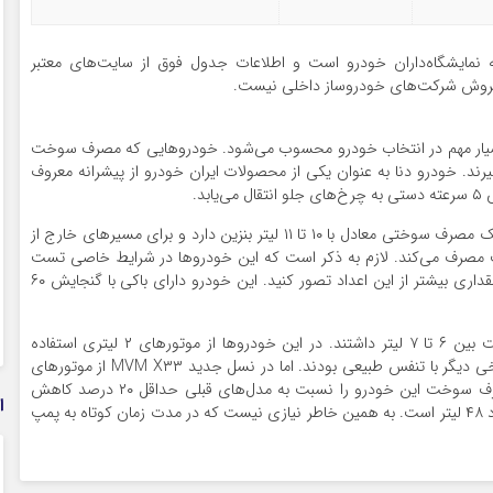
مایشگاه‌داران خودرو است و اطلاعات جدول فوق از سایت‌های معتبر
روش شرکت‌های خودروساز داخلی نیست.
 بسیار مهم در انتخاب خودرو محسوب می‌شود. خودروهایی که مصرف سوخت
گیرند. خودرو دنا به‌ عنوان یکی از محصولات ایران‌ خودرو از پیشرانه معروف
خودرو دنا برای رفت‌ و آمد در مسیرهای شهری و پرترافیک مصرف سوختی معادل با ۱۰ تا ۱۱ لیتر بنزین دارد و برای مسیرهای خارج از
 ۶٫۲ لیتر در هر ۱۰۰ کیلومتر سوخت مصرف می‌کند. لازم به ذکر است که این خودروها در شرایط خاصی تست
خواهند شد؛ به‌ همین خاطر شما باید مصرف سوخت را مقداری بیشتر از این اعداد تصور کنید. این خودرو دارای باکی با گنجایش ۶۰
نسل‌های قبلی MVM X۳۳ در ۱۰۰ کیلومتر مصرف سوخت بین ۶ تا ۷ لیتر داشتند. در این خودروها از موتورهای ۲ لیتری استفاده
می‌شد یعنی که برخی از آن‌ها به‌ صورت توربو شارژ و برخی دیگر با تنفس طبیعی بودند. اما در نسل جدید MVM X۳۳ از موتورهای
توربو شارژ ۱ لیتری استفاده‌ شده است که می‌توانند مصرف سوخت این خودرو را نسبت‌ به مدل‌های قبلی حداقل ۲۰ درصد کاهش
ا
دهند. همچنین لازم است بدانید که باک این ماشین حدود ۴۸ لیتر است. به‌ همین خاطر نیازی نیست که در مدت زمان کوتاه به پمپ