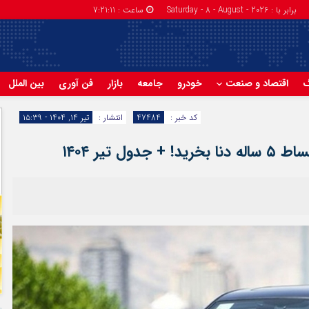
برابر با : Saturday - 8 - August - 2026
ساعت :
7:21:11
گ
اقتصاد و صنعت
خودرو
جامعه
بازار
فن آوری
بین الملل
کد خبر :
47484
انتشار :
تیر ۱۴, ۱۴۰۴ - ۱۵:۳۹
 تیر ۱۴۰۴