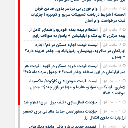
وام فوری بی دردسر بدون ضامن قرض
19 ساعت قبل
الحسنه | شرایط دریافت تسهیلات سریع و کم‌بهره | جزئیات
ثبت درخواست وام آسان
استعلام بیمه بدنه خودرو؛ راهنمای کامل از
19 ساعت قبل
بیمه مرکزی تا پیامک و اپلیکیشن + پاسخ به سوالات رایج
لیست قیمت اجاره مسکن در قم/ اجاره
19 ساعت قبل
آپارتمان در سالاریه، پردیسان، زنبیل‌آباد و… چقدر هزینه دارد؟
+ جدول
لیست قیمت خرید مسکن در الهیه | قیمت هر
19 ساعت قبل
متر آپارتمان در این منطقه چقدر است؟ + جدول مردادماه ۱۴۰۵
لیست قیمت خودروهای کارکرده/ ماکسیما،
21 ساعت قبل
لاماری، فونیکس، سراتو، هایما و مزدا در بازار چند؟+ جدول
مردادماه ۱۴۰۵
جزئیات فعال‌سازی «کیف پول ایران» اعلام شد
21 ساعت قبل
جزئیات دستورالعمل جدید مالیاتی برای تسعیر
21 ساعت قبل
ارز واردات بدون انتقال ارز
تصمیم جدید درباره باقی مانده دینارهای
22 ساعت قبل