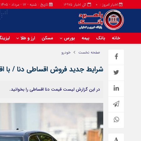
اخبار امروز :
کل اخبار
تاریخ : شنبه - ۱۷ - مرداد - ۱۴۰۵
16975
0
خانه
بانک
بیمه
بورس
مسکن
ارز و طلا
لیزین
صفحه نخست
خودرو
شرایط جدید فروش اقساطی دنا / با اقساط ۵ ساله دنا بخرید! + جدول
در این گزارش لیست قیمت دنا اقساطی را بخوانید.