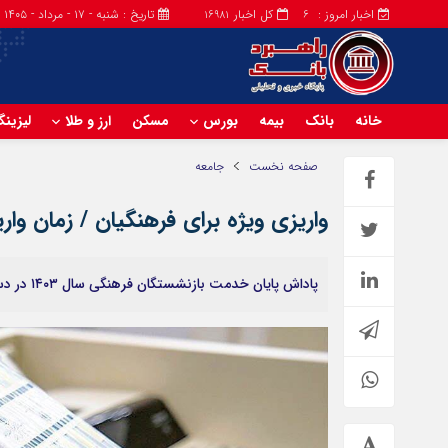
اخبار امروز :
کل اخبار
تاریخ : شنبه - ۱۷ - مرداد - ۱۴۰۵
16981
6
خانه
بانک
بیمه
بورس
مسکن
ارز و طلا
لیزین
صفحه نخست
جامعه
واریزی ویژه برای فرهنگیان / زمان 
پاداش پایان خدمت بازنشستگان فرهنگی سال ۱۴۰۳ در دستور کار پرداخت قرار گرفته است.