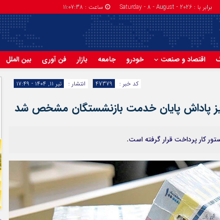
برابر با : Saturday - 8 - August - 2026
ساعت :
11:07:38
گ
اقتصاد و صنعت
خودرو
جامعه
بازار
فن آوری
بین الملل
کد خبر :
47379
انتشار :
تیر ۱۱, ۱۴۰۴ - ۱۷:۴۹
واریز پاداش پایان خدمت بازنشستگان مشخص شد