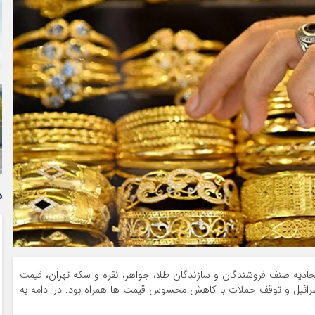
وام فوری بی دردسر بدون ضامن قرض الحسنه | شرایط
دریافت تسهیلات سریع و کم‌بهره | جزئیات ثبت درخواست
وام آسان
د
تحادیه صنف فروشندگان و سازندگان طلا، جواهر، نقره و سکه تهران، قیمت
سرائیل و توقف حملات با کاهش محسوس قیمت ها همراه بود. در ادامه به