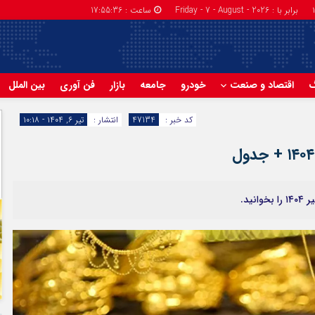
برابر با : Friday - 7 - August - 2026
ساعت :
17:55:37
گ
اقتصاد و صنعت
خودرو
جامعه
بازار
فن آوری
بین الملل
کد خبر :
47134
انتشار :
تیر ۶, ۱۴۰۴ - ۱۰:۱۸