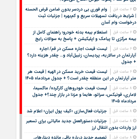
وام فوری بی دردسر بدون ضامن قرض الحسنه
6 ساعت قبل
| شرایط دریافت تسهیلات سریع و کم‌بهره | جزئیات ثبت
درخواست وام آسان
استعلام بیمه بدنه خودرو؛ راهنمای کامل از
6 ساعت قبل
بیمه مرکزی تا پیامک و اپلیکیشن + پاسخ به سوالات رایج
لیست قیمت اجاره مسکن در قم/ اجاره
6 ساعت قبل
آپارتمان در سالاریه، پردیسان، زنبیل‌آباد و… چقدر هزینه دارد؟
+ جدول
لیست قیمت خرید مسکن در الهیه | قیمت هر
6 ساعت قبل
متر آپارتمان در این منطقه چقدر است؟ + جدول مردادماه ۱۴۰۵
لیست قیمت خودروهای کارکرده/ ماکسیما،
8 ساعت قبل
لاماری، فونیکس، سراتو، هایما و مزدا در بازار چند؟+ جدول
مردادماه ۱۴۰۵
جزئیات فعال‌سازی «کیف پول ایران» اعلام شد
8 ساعت قبل
جزئیات دستورالعمل جدید مالیاتی برای تسعیر
8 ساعت قبل
ارز واردات بدون انتقال ارز
تصمیم جدید درباره باقی مانده دینارهای
8 ساعت قبل