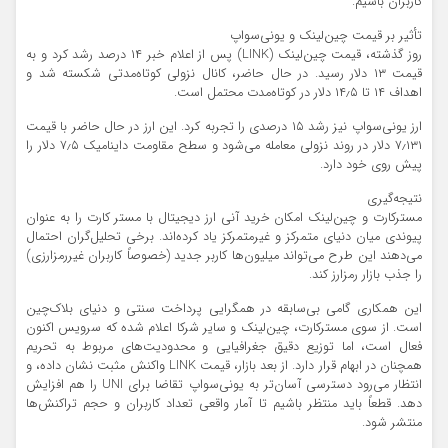
کاربران باشیم.
تأثیر بر قیمت چین‌لینک و یونی‌سواپ
روز گذشته، قیمت چین‌لینک (LINK) پس از اعلام خبر ۱۴ درصد رشد کرد و به
قیمت ۱۳ دلار رسید. در حال حاضر، کانال نزولی کوتاه‌مدتی شکسته شد و
اهداف ۱۴ تا ۱۴٫۵ دلار در کوتاه‌مدت محتمل است.
ارز یونی‌سواپ نیز رشد ۱۵ درصدی را تجربه کرد. این ارز در حال حاضر با قیمت
۷٫۱۳۱ دلار در روند نزولی معامله می‌شود و سطح مقاومت داینامیک ۷٫۵ دلار را
پیش روی خود دارد.
نتیجه‌گیری
مسترکارت و چین‌لینک امکان خرید آنی ارز دیجیتال با مستر کارت را به عنوان
پیوندی میان دنیای متمرکز و غیرمتمرکز یاد کرده‌اند. برخی تحلیل‌گران احتمال
می‌دهند این طرح می‌تواند میلیون‌ها کاربر جدید (خصوصاً کاربران غیررمزارزی)
را جذب بازار رمزارز کند.
این همکاری گامی بی‌سابقه در همگرایی پرداخت سنتی و دنیای بلاک‌چین
است. از سوی مسترکارت، چین‌لینک و سایر شرکا اعلام شده که سرویس اکنون
فعال است، اما توزیع دقیق جغرافیایی و محدودیت‌های مربوط به تحریم
همچنان در ابهام قرار دارد. از بعد بازار، قیمت LINK واکنش مثبت نشان داده، و
انتظار می‌رود دسترسی آسان‌تر به یونی‌سواپ تقاضا برای UNI را هم افزایش
دهد. قطعاً باید منتظر باشیم تا آمار واقعی تعداد کاربران و حجم تراکنش‌ها
منتشر شود.