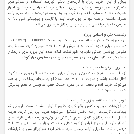
پیش از این، خرید رمزارز با کارت‌های بانکی نیازمند استفاده از صرافی‌های
متمرکز یا سرویس‌هایی مثل مون‌پی و کراکن بود که مراحل پیچیده‌ی احراز
هویت، افتتاح حساب، انتقال به کیف پول‌ها و محدودیت‌های منطقه‌ای را به
همراه داشت. از همه مهم‌تر، پول فیات ابتدا با کارمزد و پیچیدگی فنی بالا، به
صرافی متمرکز پولکسی واریز و سپس رمزارز خریداری می‌شد.
وضعیت فنی و اجرایی پروژه
این پروژه اکنون در مرحله عملیاتی است. وب‌سایت Swapper Finance قابل
دسترس برای عموم است؛ و با بیش از ۳ تا ۳٫۵ میلیارد کارت مسترکارت،
مقیاس پوشش جهانی دارد. به طور شفاف اعلام شده این پروژه برای دارندگان
مستر کارت با کارت‌های فعال در «سراسر جهان»، در دسترس قرار گرفته.
آیا برای ایرانی‌ها مجاز است؟
از نظر رسمی، هیچ محدودیتی برای ایرانیان اعلام نشده؛ اگر فردی مسترکارت
فعال داشته باشد و سایت Swapper Finance اجازه مرحله پرداخت را بدهد،
می‌تواند خرید انجام دهد. اما در عمل، ریسک قطع سرویس یا عدم پذیرش
همچنان وجود دارد.
کارمزد خرید مستقیم رمزارز چقدر است؟
در گزارشات خبری، تاکنون رقم کارمزد دقیق گزارش نشده است. آن‌طور که
پیداست، کارمزد‌ها از سه بخش تشکیل می‌شود: هزینه پردازش کارت، هزینه
تبدیل فیات به رمزارز و کارمز‌د اجرای تراکنش در یونی‌سواپ؛ بنابراین کارشناسان
انتظار دارند این نرخ فراتر از کارمزد‌های خدمات رمزارزی فعلی (بین ۳ تا ۵
درصد) باشد. اما برای ارقام رسمی باید منتظر ارائه سواپرفایننس یا گزارشات