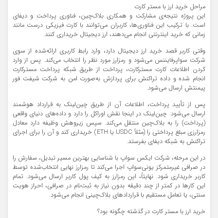
مراحل خرید ارز با مستر کارت
این پروژه نتیجه‌ی مشارکت و همکاری بلاک‌چین، فناوری پرداخت و دیفای
است. با ترکیب این فناوری‌ها، کاربران می‌توانند با کارت فیزیکی درست مانند
زمانی که خرید اینترنتی انجام می‌دهند، ارز دیجیتال خریداری کنند.
وقتی کاربر قصد خرید ارز دیجیتال دارد، وارد رابط کاربری ارائه‌شده از سوی
شرکت سواپرفایننس می‌شود و رمزارز مورد نظر را انتخاب می‌کند. پس از وارد
کردن اطلاعات کارت مسترکارت، پرداخت از طریق شبکه پرداخت مسترکارت
انجام شده و داده تراکنش برای پردازش به‌صورت امن به شرکت شیفت فور
پیمنتش ارسال می‌شود.
پس از تأیید پرداخت، اطلاعات آن از طریق چین‌لینک به قرارداد هوشمند
ارسال می‌شود. چین‌لینک در اینجا نقش اوراکل را دارد و داده‌های دنیای واقعی
(پرداخت) را به بلاک‌چین منتقل می‌کند. سپس زیروهش وظیفه دارد معادل
رمزارزی مبلغ پرداختی را (مثلاً USDC یا ETH) خریداری کند و آن را برای اجرای
تراکنش به شبکه دیفای بفرستد.
در این مرحله، شرکت ایکس سواپ با شناسایی بهترین مسیر تبدیل، سفارش را
در صرافی غیرمتمرکز یونی‌سواپ اجرا می‌کند تا رمزارز نهایی انتخاب‌شده توسط
کاربر خریداری شود. نهایتاً، این رمزارز به کیف پول کاربر ارسال می‌شود. تمام
این کار‌ها در کمتر از چند دقیقه بدون نیاز به ثبت‌نام در صرافی، احراز هویت
سنتی، یا تعامل مستقیم با قرارداد‌های بلاک‌چینی انجام می‌شود.
خرید ارز با مستر کارت در گذشته چگونه بود؟