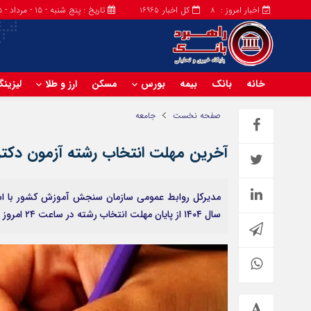
اخبار امروز :
کل اخبار
تاریخ : پنج شنبه - ۱۵ - مرداد - ۱۴۰۵
16965
8
خانه
بانک
بیمه
بورس
مسکن
ارز و طلا
لیزین
صفحه نخست
جامعه
آخرین مهلت انتخاب رشته آزمون دکتری ۴
سال ۱۴۰۴ از پایان مهلت انتخاب رشته در ساعت ۲۴ امروز خبر داد.