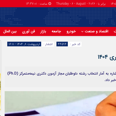
برابر با : Thursday - 6 - August - 2026
ساعت :
13:37:02
گ
اقتصاد و صنعت
خودرو
جامعه
بازار
فن آوری
بین الملل
کد خبر :
44594
انتشار :
اردیبهشت ۸, ۱۴۰۴ - ۱۶:۱۱
۱۴۰
مدیرکل روابط عمومی سازمان سنجش آموزش کشور با اشاره به آمار انتخاب رشته داوطلبان مجاز آزمون دکتری نیمه‌متمرکز (Ph.D)