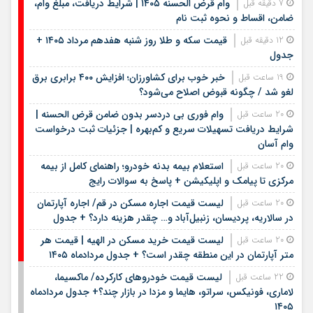
وام قرض الحسنه ۱۴۰۵ | شرایط دریافت، مبلغ وام،
7 دقیقه قبل
ضامن، اقساط و نحوه ثبت نام
قیمت سکه و طلا روز شنبه هفدهم مرداد ۱۴۰۵ +
12 دقیقه قبل
جدول
خبر خوب برای کشاورزان؛ افزایش ۴۰۰ برابری برق
19 ساعت قبل
لغو شد / چگونه قبوض اصلاح می‌شود؟
وام فوری بی دردسر بدون ضامن قرض الحسنه |
20 ساعت قبل
شرایط دریافت تسهیلات سریع و کم‌بهره | جزئیات ثبت درخواست
وام آسان
استعلام بیمه بدنه خودرو؛ راهنمای کامل از بیمه
20 ساعت قبل
مرکزی تا پیامک و اپلیکیشن + پاسخ به سوالات رایج
لیست قیمت اجاره مسکن در قم/ اجاره آپارتمان
20 ساعت قبل
در سالاریه، پردیسان، زنبیل‌آباد و… چقدر هزینه دارد؟ + جدول
لیست قیمت خرید مسکن در الهیه | قیمت هر
20 ساعت قبل
متر آپارتمان در این منطقه چقدر است؟ + جدول مردادماه ۱۴۰۵
لیست قیمت خودروهای کارکرده/ ماکسیما،
22 ساعت قبل
لاماری، فونیکس، سراتو، هایما و مزدا در بازار چند؟+ جدول مردادماه
۱۴۰۵