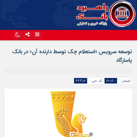
اینستاگرام
تلگرام
توسعه سرویس «استعلام چک توسط دارنده آن» در بانک
آپارات
پاسارگاد
انتشار :
- ۱۶:۰۹
کد خبر :
44306