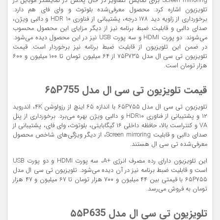
Screen mirroring برای نمایش تصاویر در حال پخش در نمایشگر موبایل در
تلویزیون اشاره کرد. محصول معرفی‌شده بلوتوث و وای فای هم دارد.
برخورداری از زاویه دید ۱۷۸ درجه، پشتیبانی از فناوری HDR 10 و دالبی ویژن،
صدای دالبی و قابلیت ضبط برنامه نیز از دیگر مزایای این محصول محسوب
می‌شوند. دو پورت HDMI و سه پورت USB نیز در این محصول دیده می‌شود.
در ضمن این تلویزیون از قابلیت ضبط برنامه نیز برخوردار است. قیمت
تلویزیون تی سی ال مدل ۷۵P735 از ۶۴ میلیون تومان تا ۱۰۰ میلیون و ۶۰۰
هزار تومان است.
قیمت تلویزیون تی سی ال مدل ۶۵P755
تلویزیون تی سی ال مدل ۶۵P755 با اندازه ۶۵ اینچ از رزولوشن ۴K، اندروید
۱۲ و پشتیبانی از فناوری HDR10 و دالبی ویژن بهره می‌برد. برخورداری از پنل
VA و کنتراست بالا، حافظه داخلی ۱۶ گیگابایتی، بلوتوث، وای فای، پشتیبانی از
صدای دالبی و قابلیت Screen mirroring، از دیگر ویژگی‌های شاخص محصول
معرفی‌شده تی سی ال هستند.
این تلویزیون دارای رده مصرف انرژی +A، سه پورت HDMI و دو پورت USB
است و قابلیت ضبط برنامه نیز در آن دیده می‌شود. تلویزیون تی سی ال مدل
۶۵P755 با قیمتی بین ۴۴ میلیون و ۷۰۰ هزار تومان تا ۶۷ میلیون و ۴۷ هزار
تومان به فروش می‌رسد.
تلویزیون تی سی ال مدل ۵۵P635