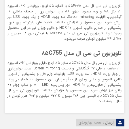
تلویزیون تی سی ال مدل ۵۵P635 با اندازه ۵۵ اینچ، رزولوشن ۴K، اندروید
۱۱، پنل VA و رده مصرف انرژی +A دارد. برخورداری از حافظه داخلی ۱۶
گیگابایتی، قابلیت Screen mirroring، سه پورت HDMI و یک پورت USB نیز
ارزش خرید این محصول را افزایش داده‌اند. قابلیت‌های بلوتوث، وای فای،
پشتیبانی از صدای دالبی، فناوری HDR 10 و دالبی ویژن نیز در این محصول
وجود دارند. تلویزیون تی سی ال مدل ۵۵P635 با قیمتی بین ۲۸ میلیون و
۹۰۰ تا ۳۴ میلیون تومان عرضه می‌شود.
تلویزیون تی سی ال مدل ۸۵C755
تلویزیون تی سی ال مدل ۸۵C755 سایز ۸۵ اینچ دارای رزولوشن ۴K، اندروید
۱۲، حافظه داخلی ۳۲ گیگابایتی و قابلیت Screen mirroring است. برخورداری
از چهار پورت HDMI، سه پورت USB، بلوتوث، وای فای و پشتیبانی از فناوری
دالبی اتموس و دالبی ویژن از دیگر مزایای این محصول به شمار می‌روند.
پشتیبانی از فناوری‌های HDR 10، نور پس‌زمینه Mini LED و ساب ووفر ۲۰
واتی نیز ارزش خرید این محصول را افزایش داده‌اند. تلویزیون تی سی ال
مدل ۸۵C755 با قیمتی بین ۱۷۶ میلیون تا ۳۲۷ میلیون و ۷۰۲ هزار تومان در
حال عرضه است.
ارسال :
سمیه بهاروندی