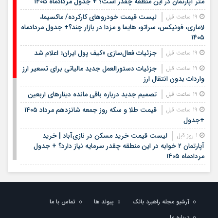
متر آپارتمان در این منطقه چقدر است؟ + جدول مردادماه ۱۴۰۵
لیست قیمت خودروهای کارکرده/ ماکسیما،
19 ساعت قبل
لاماری، فونیکس، سراتو، هایما و مزدا در بازار چند؟+ جدول مردادماه
۱۴۰۵
جزئیات فعال‌سازی «کیف پول ایران» اعلام شد
19 ساعت قبل
جزئیات دستورالعمل جدید مالیاتی برای تسعیر ارز
19 ساعت قبل
واردات بدون انتقال ارز
تصمیم جدید درباره باقی مانده دینارهای اربعین
19 ساعت قبل
قیمت طلا و سکه روز جمعه شانزدهم مرداد ۱۴۰۵
19 ساعت قبل
+جدول
لیست قیمت خرید مسکن در نازی‌آباد | خرید
1 روز قبل
آپارتمان ۲ خوابه در این منطقه چقدر سرمایه نیاز دارد؟ + جدول
مردادماه ۱۴۰۵
هشتمین عرضه اولیه فرابورس در سال ۱۴۰۵ / جزئیات
1 روز قبل
عرضه سهام اعلام شد
لیست قیمت اجاره مسکن در یوسف‌آباد | رهن و
1 روز قبل
آرشیو مجله راهبرد بانک
پیوند ها
تماس با ما
اجاره آپارتمان در این منطقه چقدر بودجه نیاز دارد؟ + جدول
درباره ما