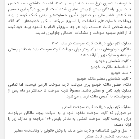
با توجه به تعیین نرخ جدید دیه در سال ۱۴۰۴، اهمیت داشتن بیمه شخص
ثالث برای رانندگان بیش از پیش نمایان شده است. از سوی دیگر، این تصمیم
به کاهش فشار مالی بر صندوق تأمین خسارت‌های بدنی کمک کرده و روند
پرداخت خسارت‌های تصادفات را تسریع می‌کند. مالکان خودروهایی که فاقد
بیمه شخص ثالث هستند، باید هر چه سریع‌تر اقدام به تمدید بیمه خود کرده
تا از قطع سهمیه سوخت و مشکلات احتمالی جلوگیری نمایند.
مدارک لازم برای دریافت کارت سوخت در سال ۱۴۰۴
مالکان خودروهای صفر کیلومتر برای دریافت کارت سوخت باید به دفاتر پستی
مراجعه و مدارک زیر را ارائه دهند:
• کارت شناسایی خودرو
• شناسنامه مالکیت خودرو
• سند خودرو
• کارت شناسایی معتبر مالک خودرو
نکته: حضور مالک خودرو برای دریافت کارت سوخت الزامی نیست، اما تمامی
مدارک باید کامل و معتبر باشند. معمولاً کارت سوخت تا حداکثر دو ماه پس از
درخواست، به آدرس مالک ارسال می‌شود.
مدارک لازم برای دریافت کارت سوخت المثنی
در صورتی که کارت سوخت مفقود شود یا به سرقت برود، مالکان می‌توانند
برای دریافت کارت سوخت المثنی به دفاتر پلیس +۱۰ مراجعه و مدارک زیر را
ارائه دهند:
• اصل و کپی شناسنامه و کارت ملی مالک یا وکیل قانونی با وکالت‌نامه معتبر
• بیمه‌نامه شخص ثالث معتبر