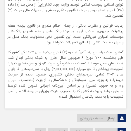
توزیع استانی پیوست اعلامی توسط وزارت جهاد کشاورزی) از محل بند (م) ماده
(۲۸) قانون الحاق برخی مواد به قانون تنظیم بخشی از مقررات مالی دولت (۲)
تضمین شد.
رعایت قوانین و مقررات بانکی، از جمله احکام مندرج در قانون برنامه هفتم
پیشرفت جمهوری اسلامی ایران بر عهده بانک عامل و مقام ناظر بر بانک‌ها و
موسسات اعتباری غیربانکی است. این تضمین نافی مسئولیت بانک عامل در
وصول مطالبات ناشی از اعطای تسهیلات نخواهد بود.
گفتنی است براساس بند “ض” تبصره (۷) قانون بودجه سال ۱۴۰۳ کل کشور که
طی بخشنامه ۷۲۲ مورخ ۶ فروردین سال جاری به شبکه بانکی ابلاغ شد،
«بانک‌های عامل موظفند نسبت به بخشودگی سود، کارمزد و جریمه‌های دیرکرد
تسهیلات پرداختی تا دو میلیارد (۲,۰۰۰,۰۰۰,۰۰۰) ریال با سررسید‌های تا پایان
سال ۱۴۰۲ تمامی بهره‌برداران بخش کشاورزی خسارت دیده از حوادث
غیرمترقبه به ویژه سیل، سرمازدگی و خشکسالی با اولویت (متناسب با میزان
وام و به صورت فصلی) و بر اساس آیین‌نامه اجرائی تدوین شده توسط
سازمان برنامه و بودجه کشور که به تصویب هیات وزیران می‌رسد اقدام و اصل
تسهیلات را به مدت یک‌سال استمهال کنند.»
ارسال :
سمیه بهاروندی