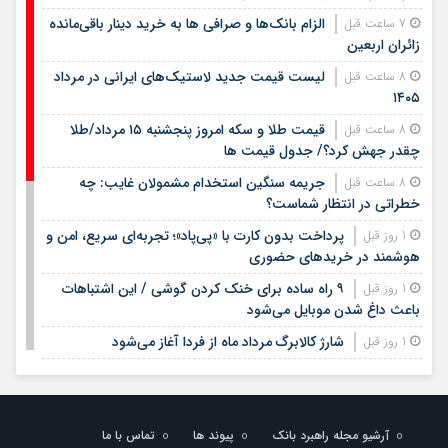
الزام بانک‌ها و صرافی ها به خرید دینار باقی‌مانده
7 ساعت قبل
زائران اربعین
لیست قیمت جدید لاستیک‌های ایرانی در مرداد
8 ساعت قبل
۱۴۰۵
قیمت طلا و سکه امروز پنجشنبه ۱۵ مرداد/طلا
8 ساعت قبل
چقدر جهش کرد؟/ جدول قیمت ها
جریمه سنگین استخدام مشمولان غایب: چه
8 ساعت قبل
خطراتی در انتظار شماست؟
پرداخت بدون کارت با «پی‌پاد»؛ تجربه‌ای سریع، امن و
1 روز قبل
هوشمند در خریدهای حضوری
۹ راه ساده برای خنک کردن گوشی / این اشتباهات
1 روز قبل
باعث داغ شدن موبایل می‌شود
شارژ کالابرگ مرداد ماه از فردا آغاز می‌شود
1 روز قبل
لیست قیمت اجاره مسکن در شهرک غرب |
1 روز قبل
اجاره‌نشینی در این منطقه چقدر هزینه دارد؟ + جدول مردادماه
۱۴۰۵
آرشیو مجله راهبرد بانک
پیوند ها
تماس با ما
1 روز قبل