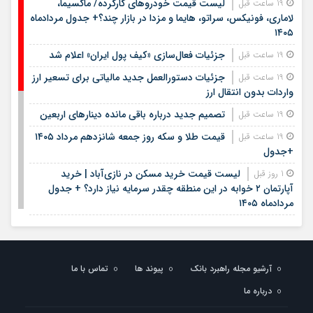
لیست قیمت خودروهای کارکرده/ ماکسیما،
19 ساعت قبل
لاماری، فونیکس، سراتو، هایما و مزدا در بازار چند؟+ جدول مردادماه
۱۴۰۵
جزئیات فعال‌سازی «کیف پول ایران» اعلام شد
19 ساعت قبل
جزئیات دستورالعمل جدید مالیاتی برای تسعیر ارز
19 ساعت قبل
واردات بدون انتقال ارز
تصمیم جدید درباره باقی مانده دینارهای اربعین
19 ساعت قبل
قیمت طلا و سکه روز جمعه شانزدهم مرداد ۱۴۰۵
19 ساعت قبل
+جدول
لیست قیمت خرید مسکن در نازی‌آباد | خرید
1 روز قبل
آپارتمان ۲ خوابه در این منطقه چقدر سرمایه نیاز دارد؟ + جدول
مردادماه ۱۴۰۵
هشتمین عرضه اولیه فرابورس در سال ۱۴۰۵ / جزئیات
1 روز قبل
عرضه سهام اعلام شد
لیست قیمت اجاره مسکن در یوسف‌آباد | رهن و
1 روز قبل
آرشیو مجله راهبرد بانک
پیوند ها
تماس با ما
اجاره آپارتمان در این منطقه چقدر بودجه نیاز دارد؟ + جدول
مردادماه ۱۴۰۵
درباره ما