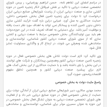
در مراسم امضای این تفاهم نامه، حسن ابراهیم پورضیایی، ر ییس شورای
تخصصی صنعت دریایی با تاکید بر نقش غیرقابل انکار زنجیره تامین در حوزه
کشتی سازی و صنعت دریایی ایران، از ریاست شورایعالی صنایع دریایی ایران
درخواست کرد تا دولت برای زنجیره تامین فعال بخش خصوصی داخلی،
حمایت حداکثری به عمل آورد. ضیایی دراین باره گفت: فرآیند کشتی سازی
داخلی بدون تامین کننده و پیمانکار نمی تواند به اهداف مورد نظر دست یافته
و موفقیت آمیز باشد. برای دستیابی به اهداف تعریف شده در این حوزه،دولت
هم باید بین تولیدکنندگان بخش خصوصی مرتبط با صنعت دریایی و کشتی
سازی که از سوی شورای صنعت دریایی کشور شناسایی، توانمندسازی و
ساماندهی شده ومعرفی می شوند، در ارجاع کار و واگذاری مسئولیت تمایز
قائل شود.
وی تاکید کرد: لازم است دولت تلاش های بخش خصوصی فعال در حوزه
زنجیره تامین صنعت دریایی کشور وهمچنین پیمانکاران و شرکت های توانمند
در این بخش را باور داشته باشد و با حمایت حداکثری از این بخش کمک های
لازم برای پیشبرد صنعت دریایی کشور و همچنین تخقق مفهوم
اقتصاددریامحور، صورت گیرد.
پاسخ مثبت دولت به بخش خصوصی
محمد مهدی سالاری، دبیر شورایعالی صنایع دریایی ایران از آمادگی دولت برای
حمایت از بخش خصوصی فعال در حوزه صنایع دریایی خبر داد و از فعالیت
های شورای تخصصی صنعت دریایی به عنوان تشکل فعال بخش خصوصی در
این حوزه به عنوان مسیری موثر برای شناسایی، توانمندسازی و ساماندهی