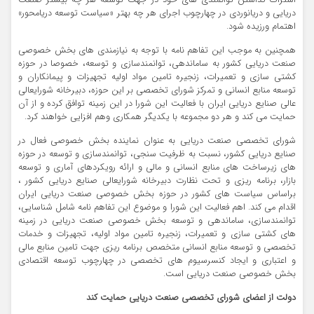
دریایی و دریانوردی در چهارچوب اجرای هر چه بهتر «سیاست توسعه دریامحور»
اهتمام ورزیده شود.
همچنین به موجب این تفاهم نامه با توجه به نیازمندی های بخش خصوصی
صنعت دریایی کشور به ساماندهی، توانمندسازی و توسعه، خصوصا در حوزه
کشتی سازی و تعمیرات، زنجیره تامین مواد اولیه تجهیزات و پیمانکاران و
توسعه منابع انسانی و تمرکز شورای تخصصی بر این حوزه، دبیرخانه شورایعالی
عالی صنایع دریایی ایران با فعالیت این شورا در این زمینه توافق کرده و از آن
حمایت می کند و هر دو مجموعه با یکدیگر همکاری وهم افزایی خواهند کرد.
شورای تخصصی صنعت دریایی به عنوان نماینده بخش خصوصی فعال در
صنایع دریایی کشور، نسبت به ظرفیت سنجی، توانمندسازی و توسعه در حوزه
های زیرساخت های منابع انسانی و مالی و ارائه رویکردهای آماری و توسعه
بازار، برنامه ریزی و تحت نظارت دبیرخانه شورایعالی صنایع دریایی کشور ،
براساس سیاست های کشور در حوزه بخش خصوصی صنعت دریایی ایران
اقدام می کند. اهم فعالیت این شورا و موضوع این تفاهم نامه شامل شناسایی،
توانمندسازی، ساماندهی و توسعه بخش خصوصی صنعت دریایی در زمینه
های کشتی سازی و تعمیرات، زنجیره تامین مواد اولیه، تجهیزات و خدمات
تخصصی و توسعه منابع انسانی متخصص برنامه ریزی جهت تامین منابع مالی
و اعتباری و ایجاد کنسرسیوم های تخصصی در چهارچوب توسعه اقتصادی
بخش خصوصی صنعت دریایی است.
دولت از اعضای شورای تخصصی صنعت دریایی حمایت کند