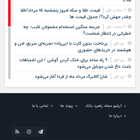
۱۴۰۵
قیمت طلا و سکه امروز پنجشنبه ۱۵ مرداد/طلا
20 ساعت قبل
چقدر جهش کرد؟/ جدول قیمت ها
جریمه سنگین استخدام مشمولان غایب: چه
20 ساعت قبل
خطراتی در انتظار شماست؟
پرداخت بدون کارت با «پی‌پاد»؛ تجربه‌ای سریع، امن و
1 روز قبل
هوشمند در خریدهای حضوری
۹ راه ساده برای خنک کردن گوشی / این اشتباهات
1 روز قبل
باعث داغ شدن موبایل می‌شود
شارژ کالابرگ مرداد ماه از فردا آغاز می‌شود
1 روز قبل
لیست قیمت اجاره مسکن در شهرک غرب |
1 روز قبل
اجاره‌نشینی در این منطقه چقدر هزینه دارد؟ + جدول مردادماه
۱۴۰۵
آرشیو مجله راهبرد بانک
پیوند ها
تماس با ما
لیست قیمت خرید مسکن در تهرانسر/ قیمت خرید
1 روز قبل
درباره ما
هر متر آپارتمان در این منطقه چقدر است؟ + جدول
خبر خوش برای مشمولان سربازی/ این افراد از خدمت
1 روز قبل
سربازی معاف می‌شوند