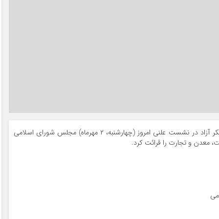
به گزارش راهبرد بانک، به نقل از خانه ملت، روح الله متفکر آزاد در نشست علنی امروز (چهارشنبه، ۲ مهرماه) مجلس شورای اسلامی
، معدن و تجارت را قرائت کرد.
می