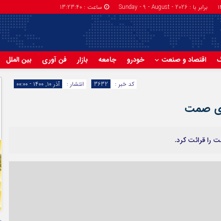
برابر با : Sunday - 9 - August - 2026
ساعت :
13:23:41
گ
اقتصاد و صنعت
خودرو
جامعه
بازار
فن آوری
بین الملل
کد خبر :
3632
انتشار :
آذر ۱۰, ۱۴۰۰ - ۰۰:۰۰
ادی صمت
 را قرائت کرد.