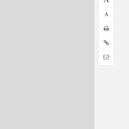
وام فوری بی دردسر بدون ضامن قرض الحسنه | شرایط
دریافت تسهیلات سریع و کم‌بهره | جزئیات ثبت درخواست
وام آسان