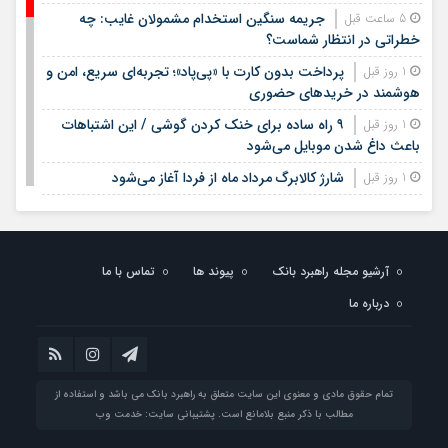
جریمه سنگین استخدام مشمولان غایب: چه
5 ساعت قبل
خطراتی در انتظار شماست؟
پرداخت بدون کارت با «پی‌پاد»؛ تجربه‌ای سریع، امن و
1 روز قبل
هوشمند در خریدهای حضوری
۹ راه ساده برای خنک کردن گوشی / این اشتباهات
1 روز قبل
باعث داغ شدن موبایل می‌شود
شارژ کالابرگ مرداد ماه از فردا آغاز می‌شود
1 روز قبل
لیست قیمت اجاره مسکن در شهرک غرب |
1 روز قبل
اجاره‌نشینی در این منطقه چقدر هزینه دارد؟ + جدول مردادماه
۱۴۰۵
آرشیو مجله راهبرد بانک
پیوند ها
تماس با ما
لیست قیمت خرید مسکن در تهرانسر/ قیمت خرید
1 روز قبل
درباره ما
هر متر آپارتمان در این منطقه چقدر است؟ + جدول
خبر خوش برای مشمولان سربازی/ این افراد از خدمت
1 روز قبل
سربازی معاف می‌شوند
جدیدترین قیمت سکه، طلا امروز چهارشنبه چهاردهم
1 روز قبل
تمام حقوق مادی و معنوی این سایت متعلق به راهبرد بانک می باشد و استفاده از
مرداد ۱۴۰۵
مطالب با ذکر منبع بلامانع است. پشتیبانی سایت:
خدمت وب