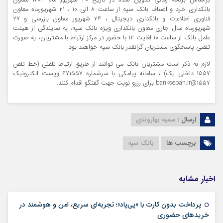
بانکداری خرد و اصناف بانک سپه از ساعت ۸ الی ۱۰ ، ۲۱ شهریور‌ماه معاون
فناوری اطلاعات و بانکداری دیجیتال ، ۲۴ شهریور معاون بازرسی و ۲۷
شهریورماه سال جاری معاون بانکداری ویژه بانک سپه، به نمایندگی از هیئت
عامل بانک از ساعت ۱۰ لغایت ۱۲ با حضور در مرکز ارتباط با مشتریان، به صورت
تلفنی پاسخگوی مشتریان گرانقدر بانک سپه خواهند بود.
لازم به ذکر است مشتریان بانک می توانند از طریق ارتباط تلفنی (خط تلفن
۱۵۵۷ داخلی یک) ، سامانه پیامکی با سرشماره ۶۷۱۵۵۷ وپست الکترونیک
۱۵۵۷@banksepah.ir برای رزرو نوبت جهت گفتگو اقدام کنند.
ارسال :
سمیه بهاروندی
برچسب ها
بانک سپه
اخبار مشابه
پرداخت بدون کارت با «پی‌پاد»؛ تجربه‌ای سریع، امن و هوشمند در
۱۴ مرداد ۱۴۰۵
خریدهای حضوری