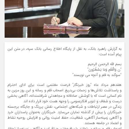
به گزارش راهبرد بانک، به نقل از پایگاه اطلاع رسانی بانک سپه، در متن این
پیام آمده است:
بسم الله الرحمن الرحیم
“ن وَالْقَلَمِ وَمَا یَسْطُرُونَ”
“سوگند به قلم و آنچه مى ‏نویسند”
هفدهم مرداد ماه “روز خبرنگار” فرصت مغتنمی است برای ادای احترام
و پاسداشت تلاش‌ها و زحمات بی‌دریغ اصحاب قلم و رسانه و این روز مزین به
نام کسانی است که با کوشش صادقانه و مجاهدتی شرافتمندانه، آگاهی بخشی
درست و شفاف و تنویر افکار‌عمومی را وجهه همت خود قرار داده اند.
زندگی در عصر ارتباطات و شبکه‌های اجتماعی، نقش پررنگ و جایگاه برجسته
خبرنگاران را بیش از گذشته نمایان می‌سازد. خبرنگاران به‌عنوان پاسداران خرد
و آگاهی زمینه‌ساز آگاهی، شفافیت، حفظ امنیت روانی و افزایش روحیه نشاط
و اعتماد در جامعه هستند.
اصحاب قلم و رسانه می‌توانند با برافروختن چراغ امید و آگاهی زمینه‌ساز تحقق