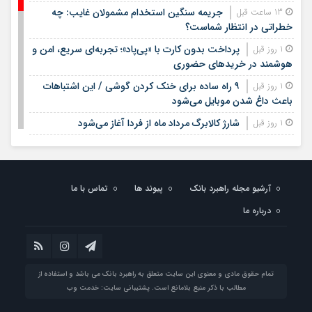
جریمه سنگین استخدام مشمولان غایب: چه
13 ساعت قبل
خطراتی در انتظار شماست؟
پرداخت بدون کارت با «پی‌پاد»؛ تجربه‌ای سریع، امن و
1 روز قبل
هوشمند در خریدهای حضوری
۹ راه ساده برای خنک کردن گوشی / این اشتباهات
1 روز قبل
باعث داغ شدن موبایل می‌شود
شارژ کالابرگ مرداد ماه از فردا آغاز می‌شود
1 روز قبل
لیست قیمت اجاره مسکن در شهرک غرب |
1 روز قبل
اجاره‌نشینی در این منطقه چقدر هزینه دارد؟ + جدول مردادماه
۱۴۰۵
آرشیو مجله راهبرد بانک
پیوند ها
تماس با ما
لیست قیمت خرید مسکن در تهرانسر/ قیمت خرید
1 روز قبل
درباره ما
هر متر آپارتمان در این منطقه چقدر است؟ + جدول
خبر خوش برای مشمولان سربازی/ این افراد از خدمت
1 روز قبل
سربازی معاف می‌شوند
جدیدترین قیمت سکه، طلا امروز چهارشنبه چهاردهم
1 روز قبل
تمام حقوق مادی و معنوی این سایت متعلق به راهبرد بانک می باشد و استفاده از
مرداد ۱۴۰۵
مطالب با ذکر منبع بلامانع است. پشتیبانی سایت:
خدمت وب