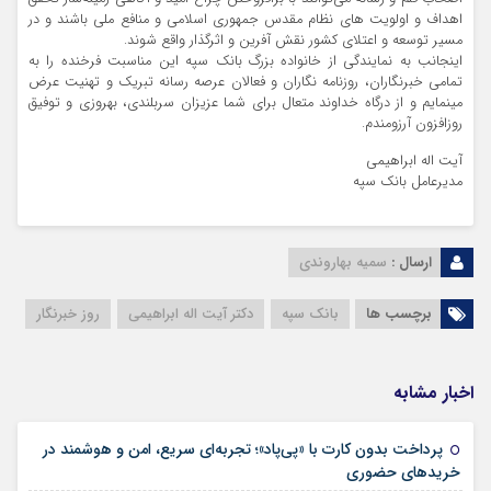
اهداف و اولویت های نظام مقدس جمهوری اسلامی و منافع ملی باشند و در
مسیر توسعه و اعتلای کشور نقش آفرین و اثر‌گذار واقع شوند.
اینجانب به نمایندگی از خانواده بزرگ بانک سپه این مناسبت فرخنده را به
تمامی خبرنگاران، روزنامه نگاران و فعالان عرصه رسانه تبریک و تهنیت عرض
می‏نمایم و از درگاه خداوند متعال برای شما عزیزان سربلندی، بهروزی و توفیق
روز‌افزون آرزومندم.
آیت اله ابراهیمی
مدیرعامل بانک سپه
ارسال :
سمیه بهاروندی
برچسب ها
بانک سپه
دکتر آیت اله ابراهیمی
روز خبرنگار
اخبار مشابه
پرداخت بدون کارت با «پی‌پاد»؛ تجربه‌ای سریع، امن و هوشمند در
۱۴ مرداد ۱۴۰۵
خریدهای حضوری