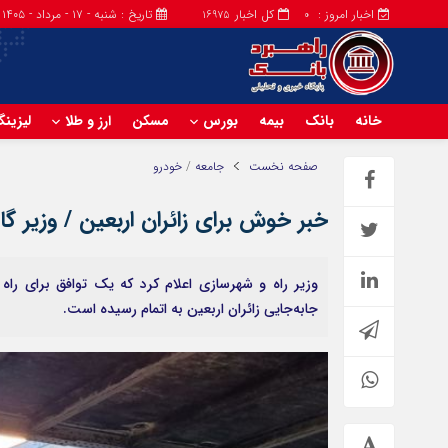
اخبار امروز :
کل اخبار
تاریخ : شنبه - ۱۷ - مرداد - ۱۴۰۵
16975
0
خانه
بانک
بیمه
بورس
مسکن
ارز و طلا
لیزین
صفحه نخست
جامعه
/
خودرو
خبر خوش برای زائران اربعین / وزیر گ
وزیر راه و شهرسازی اعلام کرد که یک توافق برای راه
جابه‌جایی زائران اربعین به اتمام رسیده است.