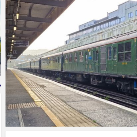
وام فوری بی دردسر بدون ضامن قرض الحسنه | شرایط
دریافت تسهیلات سریع و کم‌بهره | جزئیات ثبت درخواست
وام آسان
د