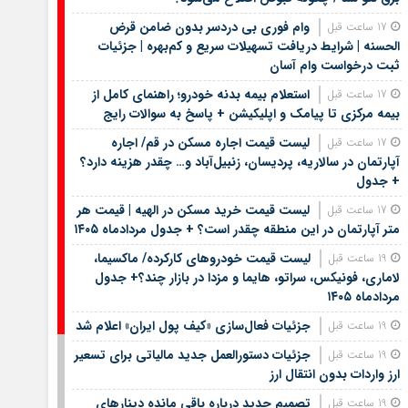
وام فوری بی دردسر بدون ضامن قرض
17 ساعت قبل
الحسنه | شرایط دریافت تسهیلات سریع و کم‌بهره | جزئیات
ثبت درخواست وام آسان
استعلام بیمه بدنه خودرو؛ راهنمای کامل از
17 ساعت قبل
بیمه مرکزی تا پیامک و اپلیکیشن + پاسخ به سوالات رایج
لیست قیمت اجاره مسکن در قم/ اجاره
17 ساعت قبل
آپارتمان در سالاریه، پردیسان، زنبیل‌آباد و… چقدر هزینه دارد؟
+ جدول
لیست قیمت خرید مسکن در الهیه | قیمت هر
17 ساعت قبل
متر آپارتمان در این منطقه چقدر است؟ + جدول مردادماه ۱۴۰۵
لیست قیمت خودروهای کارکرده/ ماکسیما،
19 ساعت قبل
لاماری، فونیکس، سراتو، هایما و مزدا در بازار چند؟+ جدول
مردادماه ۱۴۰۵
جزئیات فعال‌سازی «کیف پول ایران» اعلام شد
19 ساعت قبل
جزئیات دستورالعمل جدید مالیاتی برای تسعیر
19 ساعت قبل
ارز واردات بدون انتقال ارز
تصمیم جدید درباره باقی مانده دینارهای
19 ساعت قبل