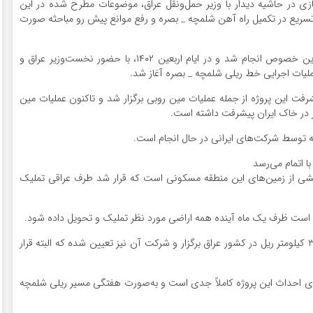
سازی در حاشیه دیدار با وزیر حمل‌ونقل عراق، موضوعات مطرح شده در این
 تسریع در تکمیل راه آهن شلمچه _ بصره و رفع موانع پیش رو مباحثه صورت
وزیر راه و شهرسازی اظهار کرد: سال گذشته توافقی در این خصوص انجام شد و در ایام اربعین ۱۴۰۲، با حضور نخست‌وزیر عراق و
لیات اجرایی خط ریلی شلمچه _ بصره آغاز شد.
فت این پروژه از جمله عملیات مین روبی برگزار شد و تاکنون عملیات مین
ر در خاک ایران پیشرفت داشته است.
ه توسط شرکت‌های ایرانی در حال انجام است.
ا اتمام می‌رسد
خشی از زمین‌های این منطقه مسکونی است که قرار شد طرف عراقی تملیک
ر است ظرف یک ماه آینده همه اراضی مورد نظر تملیک و تحویل داده شود.
وزیر راه و شهرسازی یادآور شد: مناقصه عملیات احداث ۳۲ کیلومتر ریل در کشور عراق برگزار و شرکت آن نیز تعیین شده که البته قرار
رای احداث این پروژه کاملاً جدی است و به‌صورت هفتگی مسیر ریلی شلمچه