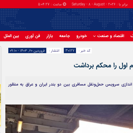
برابر با : Saturday - 8 - August - 2026
ساعت :
5:04:28
گ
اقتصاد و صنعت
خودرو
جامعه
بازار
فن آوری
بین الملل
کد خبر :
30127
انتشار :
فروردین ۲۰, ۱۴۰۳ - ۰۹:۱۰
ام اول را محکم برداشت
 اندازی سرویس حمل‌ونقل مسافری بین دو بندر ایران و عراق به منظور