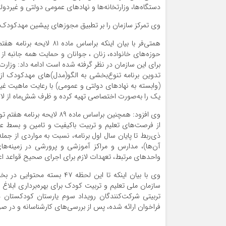
دستگاه‌ها، وزارتخانه‌ها و نهادهای عمومی دولتی و غیردولتی» به نشانی r/smttk.۹
وی تمرکز سازمان را بر تطبیق مجوزهای پیشین مهدکودک‌
همتی‌فر با بیان اینکه بر
حوزه‌های خانواده، زنان ، جوانان و حمایت همه جانبه از
برای این سازمان در نظر گرفته شده است ادامه داد: وز
تدوین برنامه تنوع‌بخشی به الگو(مدل)های مهدکودک از
(وابسته به نهادهای دولتی و عمومی) با رعایت ماهیت غیر
یک را به‌صورت اختصاصی تهیه کرده و ظرف شش‌ماه از لازم
وی افزود: همچنین براساس ما
از فرصت‌های تعلیم و تربیت باکیفیت و تامین و بسط 
ذی‌ربط تا پایان سال اول برنامه، نسبت به مواردی از جمل
آن‌ها)، مدارس و مراکز آموزشی و پرورشی در زمینه‌ه
واحدهای مرتبط، تعهدات لازم برای اجرای صحیح قواعد اعلا
وی با بیان اینکه تا این لح
سازمان ملی تعلیم و تربیت کودک برای بهره‌برداری ابلا
تربیتی شرکت‌کنندگان رویداد سوم یارستان کودکستان
فراخوان ارائه شده، پس از بررسی‌های کارشناسانه و در ص