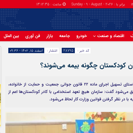
برابر با : Sunday - 9 - August - 2026
ساعت :
13:12:36
گ
اقتصاد و صنعت
خودرو
جامعه
بازار
فن آوری
بین الملل
کد خبر :
28795
انتشار :
اسفند ۱۵, ۱۴۰۲ - ۰۹:۳۶
ن کودکستان چگونه بیمه می‌شوند؟
رئیس سازمان تعلیم و تربیت کودک با بیان اینکه در راستای تسهیل اجرای ماده ۲۲ قانون جوانی جمعیت و حمایت از خانواده،
قق می‌شود گفت: سازمان هیچ تعهد استخدامی با کادر کودکستان‌ها اعم از
با در نظر گرفتن قوانین وزارت کار لحاظ می‌شود.