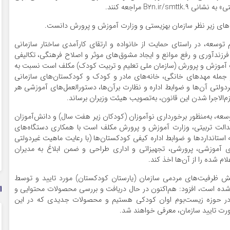
B۲n.i مراجعه کنند.
های زیر نظر سازمان بهزیستی و وزارت آموزش و پرورش دانست.
اساس ماده ۸۱ لایحه برنامه هفتم توسعه، در راستای حمایت از خانواده و ارتقای کارآمدی ساختار سازمانی
 فرزندآوری و رفع موانع و ایجاد مشوق‌های موثر و اصلاح فرهنگی، تکالیفی
ارت آموزش و پرورش (سازمان ملی تعلیم و تربیت کودک) مکلف است نسبت به
 جمله مهدهای خانگی، خانه‌های مادر و کودک و کودکستان‌های سازمانی
دولتی آن‌ها و ضوابط اداره و نظارت برآن‌ها، دستورالعمل‌های آموزشی هر
‌الاجرا شدن این قانون، به‌تصویب هیئت وزیران برساند.
ده ۸۹ لایحه برنامه هفتم توسعه، به‌منظور برخورداری نوآموزان (کودکان زیر هفت سال) و دانش‌آموزان
عدالت تربیتی، وزارت آموزش و پرورش مکلف است با همکاری دستگاه‌های
ه استانداردها و ضوابط اداره کیفی کودکستان‌ها (با رعایت ماهیت غیردولتی
ای آموزشی، پرورشی، تجهیزاتی و اداری طراحی و ضمن ابلاغ به مدیران
م شده را از آن‌ها اخذ کند.
ظه ۴۷ بسته محتوایی در بخش ظرفیت‌های مردمی سازمان (یارستان کودکستان) مورد تایید و توسط
ا
غ شده است، افزود: هم‌اکنون در حال دریافت و بررسی محصولات محتوایی و
 در حوزه زیست‌بوم اوان کودکی هستیم و محصولات جدیدی که در این
ورت تایید سازمان، معرفی خواهند شد.