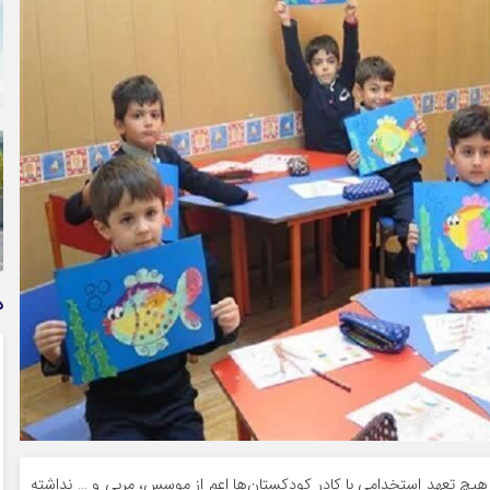
وام فوری بی دردسر بدون ضامن قرض الحسنه | شرایط
دریافت تسهیلات سریع و کم‌بهره | جزئیات ثبت درخواست
وام آسان
د
 هیچ تعهد استخدامی با کادر کودکستان‌ها اعم از موسس، مربی و … نداشته