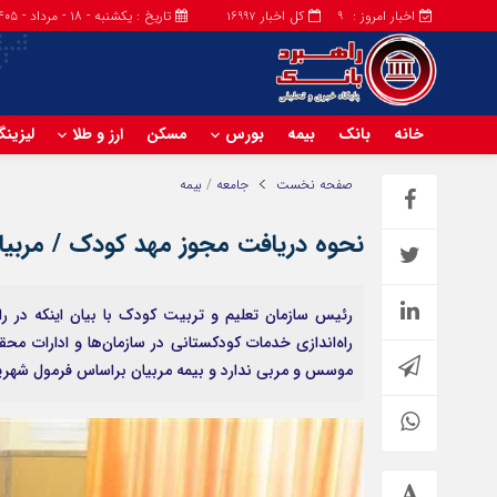
اخبار امروز :
کل اخبار
تاریخ : یکشنبه - ۱۸ - مرداد - ۱۴۰۵
16997
9
خانه
بانک
بیمه
بورس
مسکن
ارز و طلا
لیزین
صفحه نخست
جامعه
/
بیمه
نحوه دریافت مجوز مهد کودک / مربیا
راه‌اندازی خدمات کودکستانی در سازمان‌ها و ادارات مح
موسس و مربی ندارد و بیمه مربیان براساس فرمول شهریه 