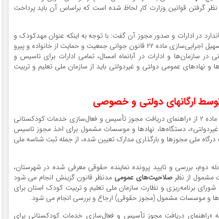
ر نظر گرفتن قوانین وزارت کار لحاظ شده است که براساس آن باید پرداخت
دارد در ادارات و صدور مجوز آن گفت: با توجه به اینکه عنوان مهدکودک و
پیش‌دبستانی به کودکستان تغییرکرده است، در راستای تسهیل اجرایی‌سازی ماده ۲۲ قانون جوانی جمعیت و حمایت از خانواده و پیرو
 در سازمان‌ها و ادارات در آبانماه امسال، تمامی ادارات برای تاسیس و
ا و نهادهای عمومی دولتی و غیردولتی باید از سازمان ملی تعلیم و تربیت
وسط ارگانهای دولتی و خصوصی
وی در خصوص نحوه دریافت مجوز توضیح داد: براساس ماده ۲ از «راهنمای دریافت مجوز تأسیس و فعال‌سازی خدمات کودکستانی
 و غیردولتی»، دستگاه‌ها، نهادها و موسسات مشمول برای اخذ مجوز تاسیس
به درگاه ملی مجوزها و بارگذاری مدارک تعیین شده، از جمله ثبت شناسه ملی
حله دوم، بررسی و تایید پرونده نماینده حقوقی معرفی شده در شهرستان،
ت مشمول از نظر
صلاحیت‌های عمومی
مدنظر قانون گزینش انجام می شود
ه شورای برنامه‌ریزی و نظارت سازمان ملی تعلیم و تربیت کودک استان برای
دها و موسسات مشمول (مجوز حقوقی) ارجاع و بررسی انجام می شود.
 به «راهنمای دریافت مجوز تأسیس و فعال‌سازی خدمات کودکستانی برای