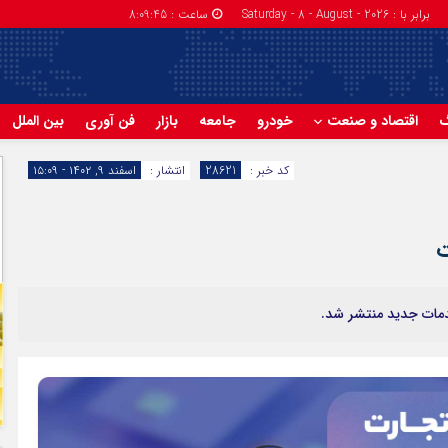
برابر با : Saturday - 8 - August - 2026
ساعت :
8:09:46
گ
اقتصاد و صنعت
خودرو
جامعه
بازار
فن آوری
بین الملل
کد خبر :
28621
انتشار :
اسفند ۹, ۱۴۰۲ - ۱۵:۰۹
ت
دمات جدید منتشر شد.