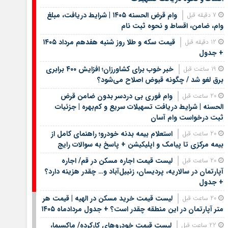
وام قرض الحسنه ۱۴۰۵ | شرایط دریافت، مبلغ
7 دقیقه قبل
وام، ضامن، اقساط و نحوه ثبت نام
قیمت سکه و طلا روز شنبه هفدهم مرداد ۱۴۰۵
12 دقیقه قبل
+ جدول
خبر خوب برای کشاورزان؛ افزایش ۴۰۰ برابری
19 ساعت قبل
برق لغو شد / چگونه قبوض اصلاح می‌شود؟
وام فوری بی دردسر بدون ضامن قرض
20 ساعت قبل
الحسنه | شرایط دریافت تسهیلات سریع و کم‌بهره | جزئیات
ثبت درخواست وام آسان
استعلام بیمه بدنه خودرو؛ راهنمای کامل از
20 ساعت قبل
بیمه مرکزی تا پیامک و اپلیکیشن + پاسخ به سوالات رایج
لیست قیمت اجاره مسکن در قم/ اجاره
20 ساعت قبل
آپارتمان در سالاریه، پردیسان، زنبیل‌آباد و… چقدر هزینه دارد؟
+ جدول
لیست قیمت خرید مسکن در الهیه | قیمت هر
20 ساعت قبل
متر آپارتمان در این منطقه چقدر است؟ + جدول مردادماه ۱۴۰۵
لیست قیمت خودروهای کارکرده/ ماکسیما،
22 ساعت قبل