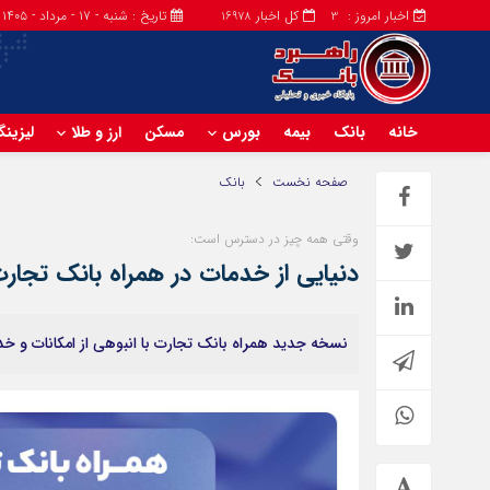
اخبار امروز :
کل اخبار
تاریخ : شنبه - ۱۷ - مرداد - ۱۴۰۵
16978
3
خانه
بانک
بیمه
بورس
مسکن
ارز و طلا
لیزین
صفحه نخست
بانک
وقتی همه چیز در دسترس است:
دنیایی از خدمات در همراه بانک تجار
نسخه جدید همراه بانک تجارت با انبوهی از امکانات و خ