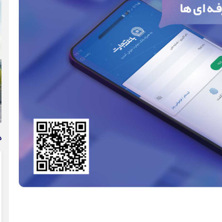
وام فوری بی دردسر بدون ضامن قرض الحسنه | شرایط
دریافت تسهیلات سریع و کم‌بهره | جزئیات ثبت درخواست
وام آسان
د